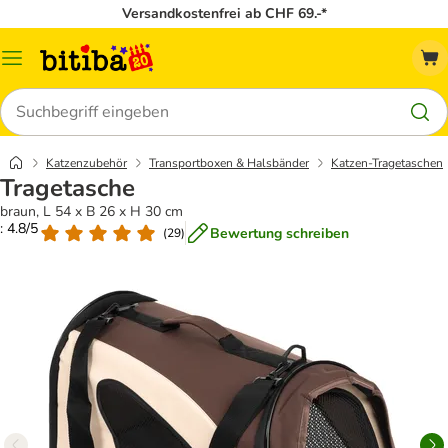
Versandkostenfrei ab CHF 69.-*
Menü
Suchen
Katzenzubehör
Transportboxen & Halsbänder
Katzen-Tragetaschen
Tragetasche
braun, L 54 x B 26 x H 30 cm
: 4.8/5
Bewertung schreiben
(
29
)