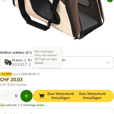
Der niedrigste
Artikel wählen (2 Varianten)
Preis der letzten
30 Tage vor dem
braun, L 54 x B 26 x H 30 cm
Rabatt
501837.2
-24.98%
sonst
CHF 26.70
CHF 20.03
CHF 20.03 / Einheit
Zum Warenkorb
Zum Warenkorb
hinzufügen
hinzufügen
Lieferzeit 2-5 Werktage
mehr...