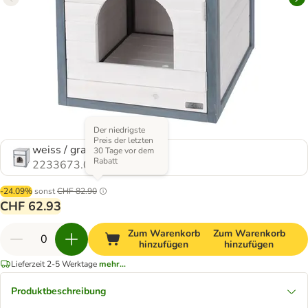
Der niedrigste
Preis der letzten
weiss / grau
30 Tage vor dem
Rabatt
2233673.0
-24.09%
sonst
CHF 82.90
CHF 62.93
Zum Warenkorb
Zum Warenkorb
hinzufügen
hinzufügen
Lieferzeit 2-5 Werktage
mehr...
Produktbeschreibung