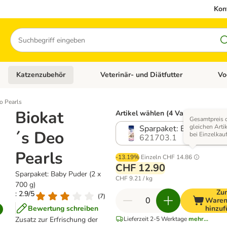
Kon
Suchen
Katzenzubehör
Veterinär- und Diätfutter
Vo
en: Hundezubehör
Kategorie-Menü öffnen: Katzenfutter
Kategorie-Menü öffnen: Katzenzubehör
Kateg
o Pearls
Biokat
Artikel wählen (4 Varianten)
Gesamtpreis 
gleichen Artik
Sparpaket: Baby Puder (
´s Deo
bei Einzelkau
621703.1
Pearls
-13.19%
Einzeln
CHF 14.86
CHF 12.90
Sparpaket: Baby Puder (2 x
CHF 9.21 / kg
700 g)
Zu
: 2.9/5
(
7
)
Waren
Bewertung schreiben
hinzu
Zusatz zur Erfrischung der
Lieferzeit 2-5 Werktage
mehr...