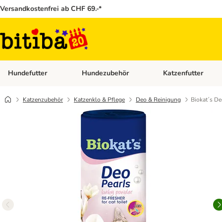
Versandkostenfrei ab CHF 69.-*
Hundefutter
Hundezubehör
Katzenfutter
Kategorie-Menü öffnen: Hundefutter
Kategorie-Menü öffn
Katzenzubehör
Katzenklo & Pflege
Deo & Reinigung
Biokat´s De