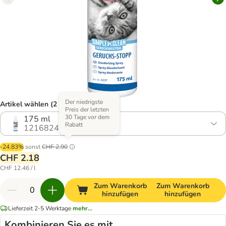
Der niedrigste
Artikel wählen (2 Varianten)
Preis der letzten
30 Tage vor dem
175 ml
Rabatt
1216824.1
-24.83%
sonst
CHF 2.90
CHF 2.18
CHF 12.46 / l
Zum Warenkorb
Zum Warenkorb
hinzufügen
hinzufügen
Lieferzeit 2-5 Werktage
mehr...
Kombinieren Sie es mit