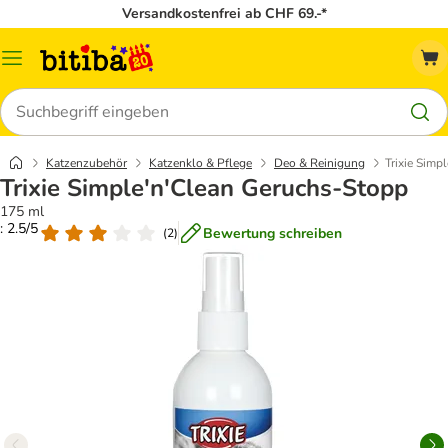
Versandkostenfrei ab CHF 69.-*
Menü
Suchen
Katzenzubehör
Katzenklo & Pflege
Deo & Reinigung
Trixie Simp
Trixie Simple'n'Clean Geruchs-Stopp
175 ml
: 2.5/5
Bewertung schreiben
(
2
)