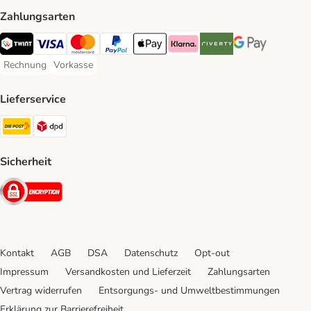
Zahlungsarten
TWINT Payment Method
Visa Payment Method
MasterCard Payment Method
PayPal Payment Method
Apple Pay Payment Method
Klarna Payment Method
Riverty Payment Method
Google Pay Paym
Rechnung
Vorkasse
Rechnung Payment Method
Vorkasse Payment Method
Lieferservice
Die Post Shipping Method
DPD Shipping Method
Sicherheit
Security
Kontakt
AGB
DSA
Datenschutz
Opt-out
Impressum
Versandkosten und Lieferzeit
Zahlungsarten
Vertrag widerrufen
Entsorgungs- und Umweltbestimmungen
Erklärung zur Barrierefreiheit