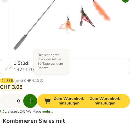
Der niedrigste
Preis der letzten
1 Stück
30 Tage vor dem
Rabatt
1921170.0
-24.88%
sonst
CHF 4.10
CHF 3.08
Zum Warenkorb
Zum Warenkorb
hinzufügen
hinzufügen
Lieferzeit 2-5 Werktage
mehr...
Kombinieren Sie es mit