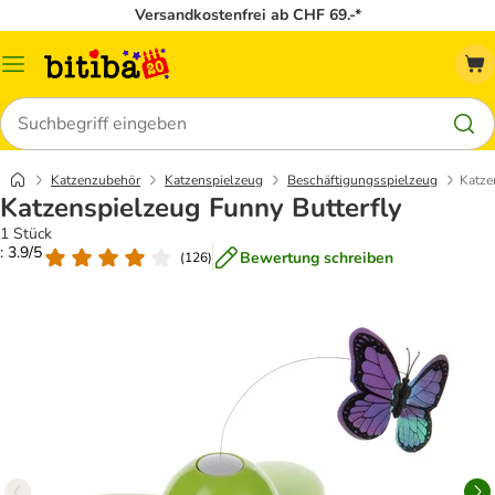
Versandkostenfrei ab CHF 69.-*
Menü
Suchen
Katzenzubehör
Katzenspielzeug
Beschäftigungsspielzeug
Katze
Katzenspielzeug Funny Butterfly
1 Stück
: 3.9/5
Bewertung schreiben
(
126
)