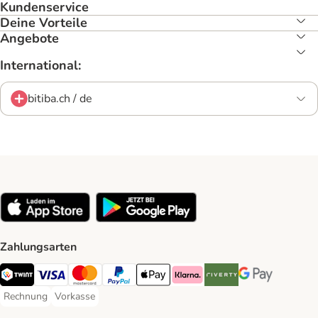
Kundenservice
Deine Vorteile
Angebote
International:
bitiba.ch / de
Zahlungsarten
TWINT Payment Method
Visa Payment Method
MasterCard Payment Method
PayPal Payment Method
Apple Pay Payment Method
Klarna Payment Method
Riverty Payment Method
Google Pay Paym
Rechnung
Vorkasse
Rechnung Payment Method
Vorkasse Payment Method