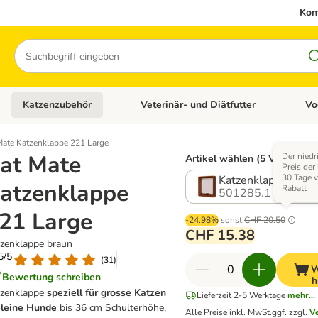
Kon
Suchen
Katzenzubehör
Veterinär- und Diätfutter
Vo
en: Hundezubehör
Kategorie-Menü öffnen: Katzenfutter
Kategorie-Menü öffnen: Katzenzubehör
Kateg
Mate Katzenklappe 221 Large
at Mate
Der niedr
Artikel wählen (5 Varianten)
Preis der
30 Tage 
Katzenklappe brau
atzenklappe
Rabatt
501285.1
21 Large
-24.98%
sonst
CHF 20.50
CHF 15.38
zenklappe braun
.5/5
(
31
)
W
Bewertung schreiben
h
tzenklappe
speziell für grosse Katzen
Lieferzeit 2-5 Werktage
mehr...
kleine Hunde
bis 36 cm Schulterhöhe,
Alle Preise inkl. MwSt.
ggf. zzgl.
V