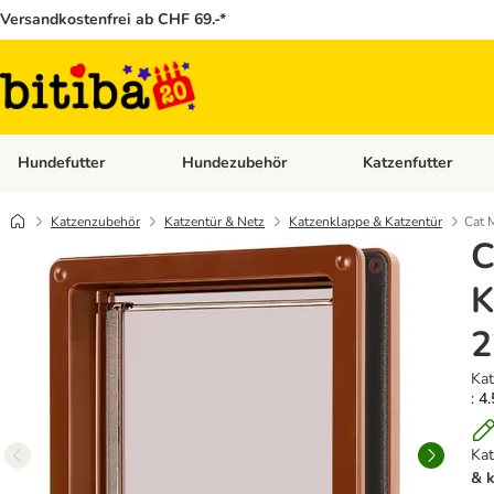
Versandkostenfrei ab CHF 69.-*
Hundefutter
Hundezubehör
Katzenfutter
Kategorie-Menü öffnen: Hundefutter
Kategorie-Menü öffn
Katzenzubehör
Katzentür & Netz
Katzenklappe & Katzentür
Cat 
C
K
2
Kat
: 4
Ka
& 