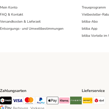
Mein Konto
Treueprogramm
FAQ & Kontakt
Vielbesteller-Rab
Versandkosten & Lieferzeit
bitiba-Abo
Entsorgungs- und Umweltbestimmungen
bitiba App
bitiba Vorteile im
Zahlungsarten
Lieferservice
Die Post 
DP
TWINT Payment Method
Visa Payment Method
MasterCard Payment Method
PayPal Payment Method
Apple Pay Payment Method
Klarna Payment Method
Riverty Payment Method
Rechnung
Vorkasse