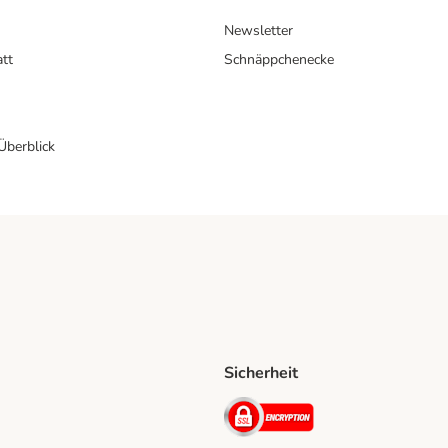
Newsletter
att
Schnäppchenecke
 Überblick
Sicherheit
Shipping Method
D Shipping Method
Security