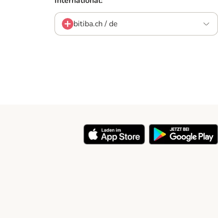
International:
bitiba.ch / de