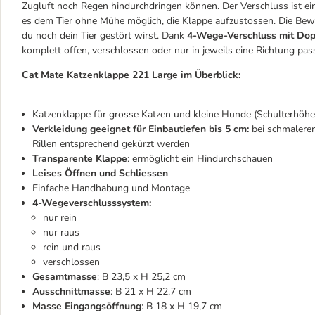
Zugluft noch Regen hindurchdringen können. Der Verschluss ist ein
es dem Tier ohne Mühe möglich, die Klappe aufzustossen. Die Be
du noch dein Tier gestört wirst. Dank
4-Wege-Verschluss mit Dop
komplett offen, verschlossen oder nur in jeweils eine Richtung passi
Cat Mate Katzenklappe 221 Large im Überblick:
Katzenklappe für grosse Katzen und kleine Hunde (Schulterhöhe
Verkleidung geeignet für Einbautiefen bis 5 cm:
bei schmalere
Rillen entsprechend gekürzt werden
Transparente Klappe
: ermöglicht ein Hindurchschauen
Leises Öffnen und Schliessen
Einfache Handhabung und Montage
4-Wegeverschlusssystem:
nur rein
nur raus
rein und raus
verschlossen
Gesamtmasse
: B 23,5 x H 25,2 cm
Ausschnittmasse
: B 21 x H 22,7 cm
Masse Eingangsöffnung
: B 18 x H 19,7 cm