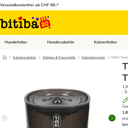
Versandkostenfrei ab CHF 69.-*
Hundefutter
Hundezubehör
Katzenfutter
Kategorie-Menü öffnen: Hundefutter
Kategorie-Menü öffn
Katzenzubehör
Tränken & Fressnäpfe
Katzenbrunnen
TIAKI Trin
T
T
1,8
: 3
Ge
1,
pra
le