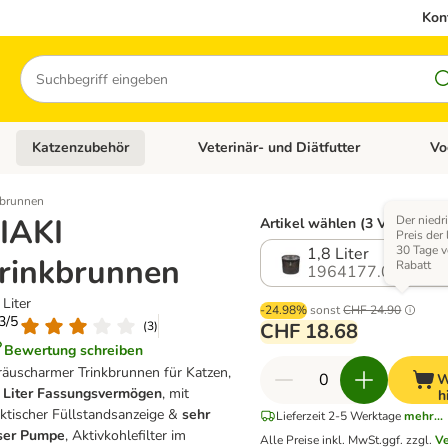
Kon
Suchen
Katzenzubehör
Veterinär- und Diätfutter
Vo
en: Hundezubehör
Kategorie-Menü öffnen: Katzenfutter
Kategorie-Menü öffnen: Katzenzubehör
Kateg
kbrunnen
IAKI
Der niedr
Artikel wählen (3 Varianten)
Preis der 
30 Tage 
1,8 Liter
rinkbrunnen
Rabatt
1964177.0
 Liter
-24.98%
sonst
CHF 24.90
.3/5
(
3
)
CHF 18.68
Bewertung schreiben
räuscharmer Trinkbrunnen für Katzen,
W
8 Liter Fassungsvermögen
, mit
h
ktischer Füllstandsanzeige &
sehr
Lieferzeit 2-5 Werktage
mehr...
iser Pumpe
, Aktivkohlefilter im
Alle Preise inkl. MwSt.
ggf. zzgl.
V