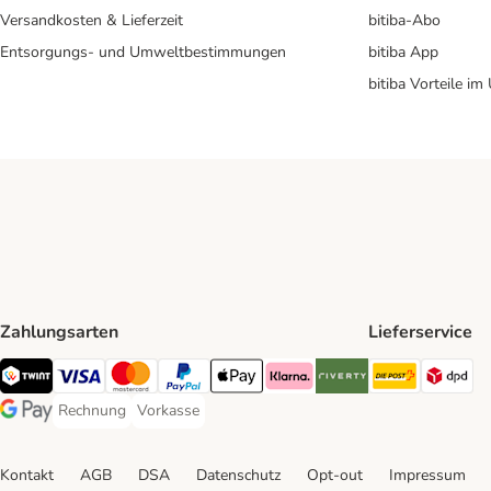
Versandkosten & Lieferzeit
bitiba-Abo
Entsorgungs- und Umweltbestimmungen
bitiba App
bitiba Vorteile im
Zahlungsarten
Lieferservice
Die Post 
DP
TWINT Payment Method
Visa Payment Method
MasterCard Payment Method
PayPal Payment Method
Apple Pay Payment Method
Klarna Payment Method
Riverty Payment Method
Rechnung
Vorkasse
Rechnung Payment Method
Vorkasse Payment Method
Google Pay Payment Method
Kontakt
AGB
DSA
Datenschutz
Opt-out
Impressum