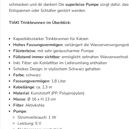
schmecken und dir danken! Die
superleise Pumpe
sorgt dafür, das
Entspannen oder Schlafen gestört werden.
TIAKI Trinkbrunnen im Überblick:
Kapazitätsstarker Trinkbrunnen für Katzen
Hohes Fassungsvermögen
: verlängert die Wasserversorgungsd
Flüsterleise
: mit sehr geräuscharmer Pumpe
Füllstand immer sichtbar
: ermöglicht zeitnahen Wasserwechsel
Inkl. Filter: ein Kohlefilter im Lieferumfang enthalten
Schickes Design: in stylischem Schwarz gehalten
Farbe
: schwarz
Fassungsvermögen
: 1,8 Liter
Kabellänge
: ca. 1,3 m
Material
: Kunststoff (PP, Polypropylen)
Masse
: Ø 16 x H 13 cm
Filter
: Aktivkohle
Pumpe
:
Stromverbrauch: 1 W
Leistung: 5 V