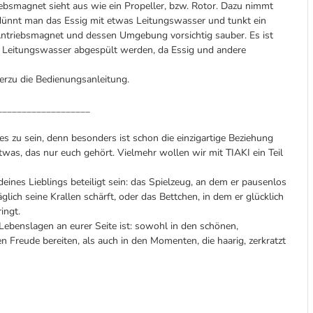
ebsmagnet sieht aus wie ein Propeller, bzw. Rotor. Dazu nimmt
rdünnt man das Essig mit etwas Leitungswasser und tunkt ein
Antriebsmagnet und dessen Umgebung vorsichtig sauber. Es ist
it Leitungswasser abgespült werden, da Essig und andere
ierzu die Bedienungsanleitung.
___________________
s zu sein, denn besonders ist schon die einzigartige Beziehung
was, das nur euch gehört. Vielmehr wollen wir mit TIAKI ein Teil
nes Lieblings beteiligt sein: das Spielzeug, an dem er pausenlos
lich seine Krallen schärft, oder das Bettchen, in dem er glücklich
ingt.
n Lebenslagen an eurer Seite ist: sowohl in den schönen,
 Freude bereiten, als auch in den Momenten, die haarig, zerkratzt