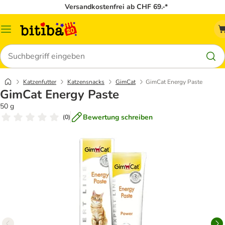
Versandkostenfrei ab CHF 69.-*
Menü
Suchen
Katzenfutter
Katzensnacks
GimCat
GimCat Energy Paste
GimCat Energy Paste
50 g
Bewertung schreiben
(
0
)