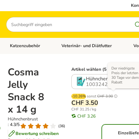
Kon
Suchen
Katzenzubehör
Veterinär- und Diätfutter
Vo
en: Hundezubehör
Kategorie-Menü öffnen: Katzenfutter
Kategorie-Menü öffnen: Katzenzubehör
Kateg
Cosma
Der niedrigste
Artikel wählen (5 Varianten)
Preis der letzten
30 Tage vor dem
Hühnchenbrust
Jelly
Rabatt
1003242.0
Snack 8
-10.26%
sonst
CHF 3.90
CHF 3.50
x 14 g
CHF 31.25 / kg
CHF 3.26
Hühnchenbrust
: 4.3/5
(
36
)
Einzellief
Bewertung schreiben