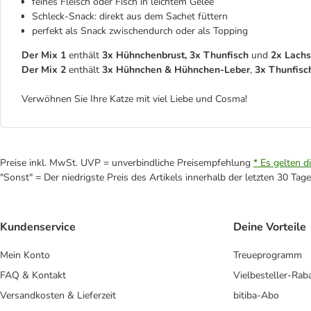
feines Fleisch oder Fisch in leichtem Gelee
Schleck-Snack: direkt aus dem Sachet füttern
perfekt als Snack zwischendurch oder als Topping
Der Mix 1
enthält
3x Hühnchenbrust, 3x Thunfisch
und
2x Lachs
Der Mix 2
enthält
3x Hühnchen & Hühnchen-Leber
,
3x Thunfisc
Verwöhnen Sie Ihre Katze mit viel Liebe und Cosma!
Preise inkl. MwSt. UVP = unverbindliche Preisempfehlung
* Es gelten d
"Sonst" = Der niedrigste Preis des Artikels innerhalb der letzten 30 Tage
Kundenservice
Deine Vorteile
Mein Konto
Treueprogramm
FAQ & Kontakt
Vielbesteller-Rab
Versandkosten & Lieferzeit
bitiba-Abo