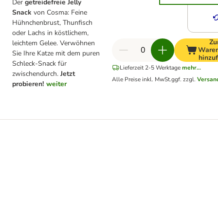
Der
getreidefreie Jelly
Snack
von Cosma: Feine
Hühnchenbrust, Thunfisch
oder Lachs in köstlichem,
Z
leichtem Gelee. Verwöhnen
Waren
Sie Ihre Katze mit dem puren
hinzu
Schleck-Snack für
Lieferzeit 2-5 Werktage
mehr...
zwischendurch.
Jetzt
Alle Preise inkl. MwSt.
ggf. zzgl.
Versan
probieren!
weiter