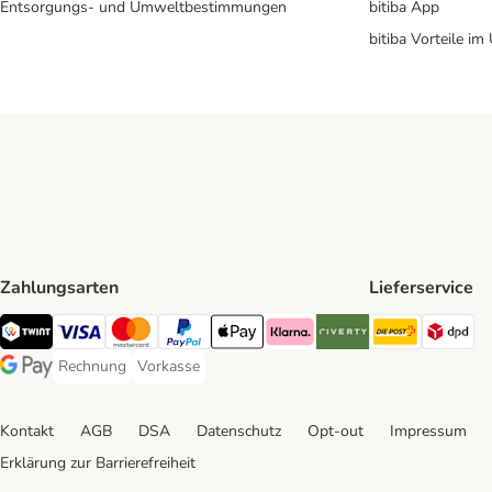
Entsorgungs- und Umweltbestimmungen
bitiba App
bitiba Vorteile im
Zahlungsarten
Lieferservice
Die Post 
DP
TWINT Payment Method
Visa Payment Method
MasterCard Payment Method
PayPal Payment Method
Apple Pay Payment Method
Klarna Payment Method
Riverty Payment Method
Rechnung
Vorkasse
Rechnung Payment Method
Vorkasse Payment Method
Google Pay Payment Method
Kontakt
AGB
DSA
Datenschutz
Opt-out
Impressum
Erklärung zur Barrierefreiheit