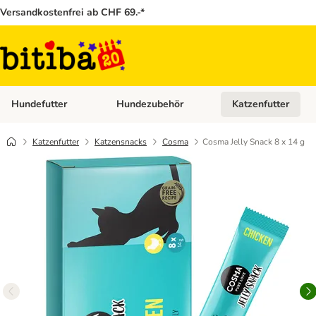
Versandkostenfrei ab CHF 69.-*
Hundefutter
Hundezubehör
Katzenfutter
Kategorie-Menü öffnen: Hundefutter
Kategorie-Menü öffn
Katzenfutter
Katzensnacks
Cosma
Cosma Jelly Snack 8 x 14 g