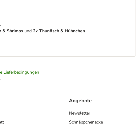
.
h & Shrimps
und
2x Thunfisch & Hühnchen
.
ie Lieferbedingungen
.
Angebote
Newsletter
att
Schnäppchenecke