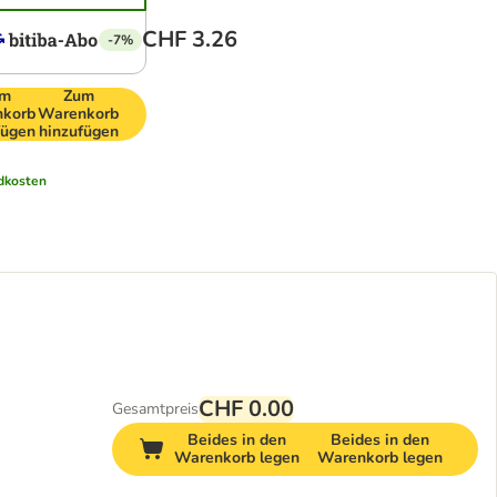
CHF 3.26
-7%
um
Zum
korb
Warenkorb
fügen
hinzufügen
dkosten
CHF 0.00
Gesamtpreis
Beides in den
Beides in den
Warenkorb legen
Warenkorb legen