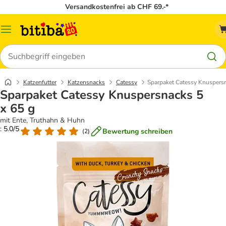
Versandkostenfrei ab CHF 69.-*
Menü
Suchen
Katzenfutter
Katzensnacks
Catessy
Sparpaket Catessy Knuspersn
Sparpaket Catessy Knuspersnacks 5
x 65 g
mit Ente, Truthahn & Huhn
: 5.0/5
Bewertung schreiben
(
2
)