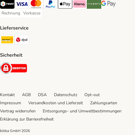
TWINT Payment Method
Visa Payment Method
MasterCard Payment Method
PayPal Payment Method
Apple Pay Payment Method
Klarna Payment Method
Riverty Payment Method
Google Pay Paym
Rechnung
Vorkasse
Rechnung Payment Method
Vorkasse Payment Method
Lieferservice
Die Post Shipping Method
DPD Shipping Method
Sicherheit
Security
Kontakt
AGB
DSA
Datenschutz
Opt-out
Impressum
Versandkosten und Lieferzeit
Zahlungsarten
Vertrag widerrufen
Entsorgungs- und Umweltbestimmungen
Erklärung zur Barrierefreiheit
bitiba GmbH
2026