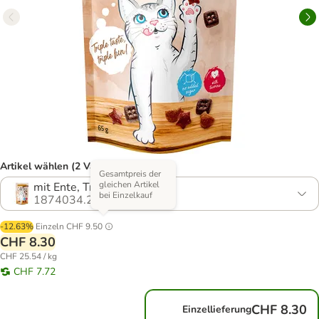
Artikel wählen (2 Varianten)
Gesamtpreis der
gleichen Artikel
mit Ente, Truthahn & Huhn
bei Einzelkauf
1874034.2
-12.63%
Einzeln
CHF 9.50
CHF 8.30
CHF 25.54 / kg
CHF 7.72
CHF 8.30
Einzellieferung