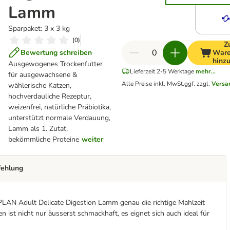
Lamm
Sparpaket: 3 x 3 kg
(
0
)
Z
Bewertung schreiben
Ware
hinz
Ausgewogenes Trockenfutter
Lieferzeit 2-5 Werktage
mehr...
für ausgewachsene &
Alle Preise inkl. MwSt.
ggf. zzgl.
Versa
wählerische Katzen,
hochverdauliche Rezeptur,
weizenfrei, natürliche Präbiotika,
unterstützt normale Verdauung,
Lamm als 1. Zutat,
bekömmliche Proteine
weiter
fehlung
LAN Adult Delicate Digestion Lamm genau die richtige Mahlzeit
 ist nicht nur äusserst schmackhaft, es eignet sich auch ideal für