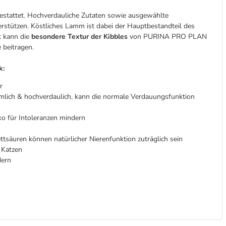
estattet. Hochverdauliche Zutaten sowie ausgewählte
rstützen. Köstliches Lamm ist dabei der Hauptbestandteil des
zt kann die
besondere Textur der Kibbles
von PURINA PRO PLAN
 beitragen.
k:
r
mmlich & hochverdaulich, kann die normale Verdauungsfunktion
iko für Intoleranzen mindern
tsäuren können natürlicher Nierenfunktion zuträglich sein
 Katzen
dern