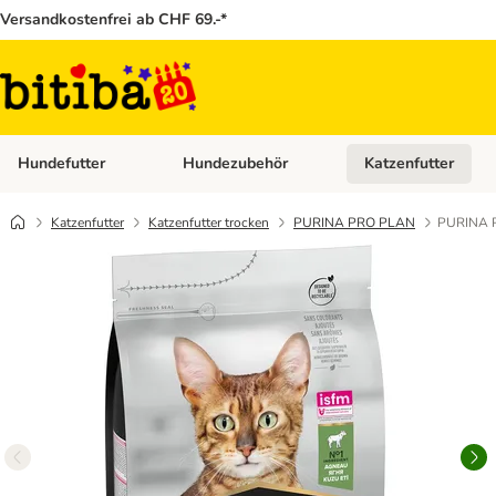
Versandkostenfrei ab CHF 69.-*
Hundefutter
Hundezubehör
Katzenfutter
Kategorie-Menü öffnen: Hundefutter
Kategorie-Menü öffn
Katzenfutter
Katzenfutter trocken
PURINA PRO PLAN
PURINA P