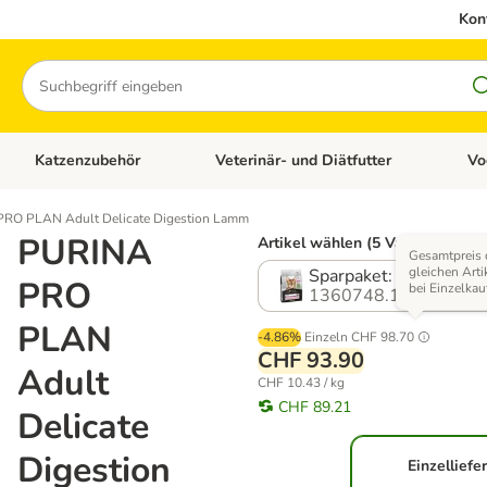
Kon
Suchen
Katzenzubehör
Veterinär- und Diätfutter
Vo
en: Hundezubehör
Kategorie-Menü öffnen: Katzenfutter
Kategorie-Menü öffnen: Katzenzubehör
Kateg
RO PLAN Adult Delicate Digestion Lamm
PURINA
Artikel wählen (5 Varianten)
Gesamtpreis 
gleichen Arti
Sparpaket: 3 x 3 kg
PRO
bei Einzelkau
1360748.1
PLAN
-4.86%
Einzeln
CHF 98.70
CHF 93.90
Adult
CHF 10.43 / kg
CHF 89.21
Delicate
Digestion
Einzelliefe