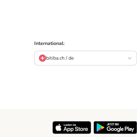
International:
bitiba.ch / de