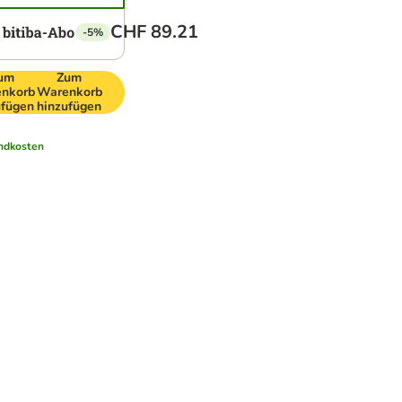
CHF 89.21
-5%
um
Zum
nkorb
Warenkorb
ufügen
hinzufügen
ndkosten