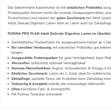
Das bekömmliche Katzenfutter ist mit
natürlichen Präbiotika
ausg
Proteinquellen können somit die normale Verdauungsfunktion unte
Trockenfutters und steuert den
guten Geschmack
bei. Nicht zulet
Adult Delicate Digestion Lamm reich an Lamm auch zur Zahnpflege
PURINA PRO PLAN Adult Delicate Digestion Lamm im Überblic
Ganzheitliches Trockenfutter für ausgewachsene Katzen ab 1 Jah
Bei sensibler Verdauung:
mit natürlichen Präbiotika, gut bekö
fördern
Ausgewählte Proteinquellen:
für gute Verträglichkeit, kann Ris
Weizenfrei:
unterstützt optimale Verträglichkeit
Normale Nierenfunktion:
Arginin, Antioxidantien & Omega-3-Fet
Köstlicher Geschmack:
Lamm als 1. Zutat, ideal für wählerische
Zahnpflege:
spezielle Textur der Kroketten kann Zahnbelag min
Vollwertig & komplett:
enthält alle notwendigen Nährstoffe
Ohne
künstliche Farb- & Aromastoffe
Mit Purinas Tierärzten entwickelt