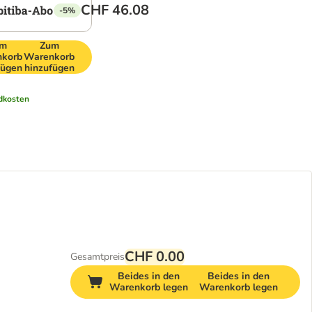
CHF 46.08
-5%
um
Zum
korb
Warenkorb
fügen
hinzufügen
dkosten
CHF 0.00
Gesamtpreis
Beides in den
Beides in den
Warenkorb legen
Warenkorb legen