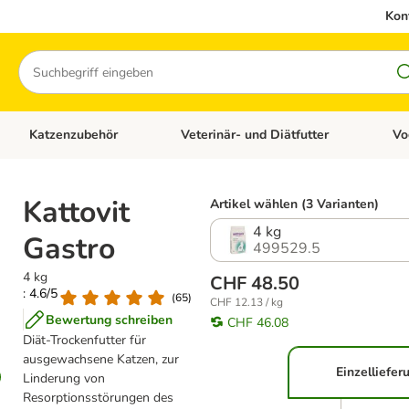
Kon
Suchen
Katzenzubehör
Veterinär- und Diätfutter
Vo
en: Hundezubehör
Kategorie-Menü öffnen: Katzenfutter
Kategorie-Menü öffnen: Katzenzubehör
Kateg
Kattovit
Artikel wählen (3 Varianten)
4 kg
Gastro
499529.5
4 kg
CHF 48.50
: 4.6/5
(
65
)
CHF 12.13 / kg
Bewertung schreiben
CHF 46.08
Diät-Trockenfutter für
ausgewachsene Katzen, zur
Einzelliefer
Linderung von
Resorptionsstörungen des