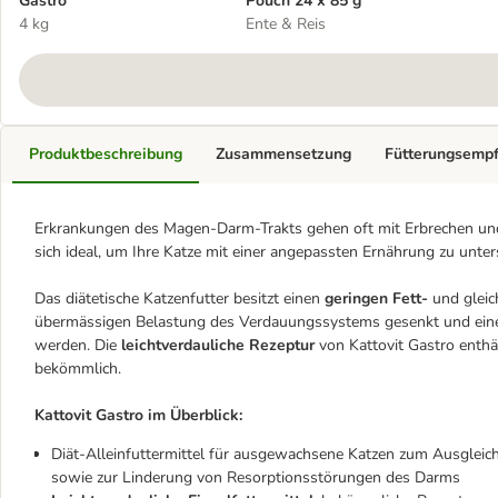
Gastro
Pouch 24 x 85 g
4 kg
Ente & Reis
Produktbeschreibung
Zusammensetzung
Fütterungsemp
Erkrankungen des Magen-Darm-Trakts gehen oft mit Erbrechen und D
sich ideal, um Ihre Katze mit einer angepassten Ernährung zu unter
Das diätetische Katzenfutter besitzt einen
geringen Fett-
und gleic
übermässigen Belastung des Verdauungssystems gesenkt und eine a
werden. Die
leichtverdauliche Rezeptur
von Kattovit Gastro enthä
bekömmlich.
Kattovit Gastro im Überblick:
Diät-Alleinfuttermittel für ausgewachsene Katzen zum Ausgleic
sowie zur Linderung von Resorptionsstörungen des Darms