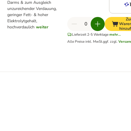
Darms & zum Ausgleich
unzureichender Verdauung,
geringer Fett- & hoher
Z
Elektrolytgehalt,
Waren
hochverdaulich
weiter
hinzu
Lieferzeit 2-5 Werktage
mehr...
Alle Preise inkl. MwSt.
ggf. zzgl.
Versan
 85 g