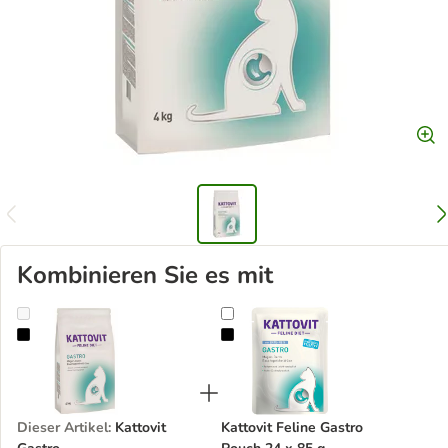
Kombinieren Sie es mit
Kattovit Gastro
Kattovit Feline Gastro Pouch 24 x
Dieser Artikel
:
Kattovit
Kattovit Feline Gastro