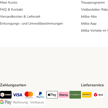
Mein Konto
Treueprogramm
FAQ & Kontakt
Vielbesteller-Rab
Versandkosten & Lieferzeit
bitiba-Abo
Entsorgungs- und Umweltbestimmungen
bitiba App
bitiba Vorteile im
Zahlungsarten
Lieferservice
Die Post 
DP
TWINT Payment Method
Visa Payment Method
MasterCard Payment Method
PayPal Payment Method
Apple Pay Payment Method
Klarna Payment Method
Riverty Payment Method
Rechnung
Vorkasse
Rechnung Payment Method
Vorkasse Payment Method
Google Pay Payment Method