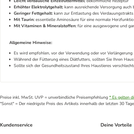
Leicht verdauliche Einzelfuttermittel:
bekömmliche Rezeptur
Erhöhter Elektrolytgehalt:
kann ausreichende Versorgung auch be
Geringer Fettgehalt:
kann zur Entlastung des Verdauungstrakts
Mit Taurin:
essentielle Aminosäure für eine normale Herzfunkti
Mit Vitaminen & Mineralstoffen:
für eine ausgewogene und gan
Allgemeine Hinweise:
Es wird empfohlen, vor der Verwendung oder vor Verlängerung d
Während der Fütterung eines Diätfutters, sollten Sie Ihren Hau
Sollte sich der Gesundheitszustand Ihres Haustieres verschlecht
Preise inkl. MwSt. UVP = unverbindliche Preisempfehlung
* Es gelten d
"Sonst" = Der niedrigste Preis des Artikels innerhalb der letzten 30 Tage
Kundenservice
Deine Vorteile