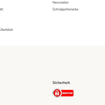
Newsletter
att
Schnäppchenecke
 Überblick
Sicherheit
Shipping Method
D Shipping Method
Security