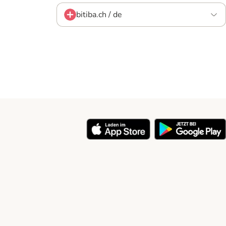
bitiba.ch / de