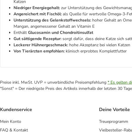
Katzen
Niedriger Energiegehalt:
zur Unterstützung des Gewichtsmana
Angereichert mit Fischöl:
als Quelle für wertvolle Omega-3-Fe
Unterstützung des Gelenkstoffwechsels:
hoher Gehalt an Omeg
Mangan, angemessener Gehalt an Vitamin E
Enthält
Glucosamin und Chondroitinsulfat
Gut sättigende Rezeptur:
sorgt dafür, dass deine Katze sich sat
Leckerer Hühnergeschmack:
hohe Akzeptanz bei vielen Katzen
Von Tierärzten empfohlen:
klinisch erprobtes Komplettfutter
Preise inkl. MwSt. UVP = unverbindliche Preisempfehlung
* Es gelten d
"Sonst" = Der niedrigste Preis des Artikels innerhalb der letzten 30 Tage
Kundenservice
Deine Vorteile
Mein Konto
Treueprogramm
FAQ & Kontakt
Vielbesteller-Rab