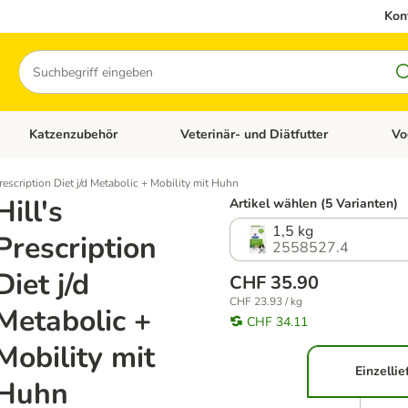
Kon
Suchen
Katzenzubehör
Veterinär- und Diätfutter
Vo
en: Hundezubehör
Kategorie-Menü öffnen: Katzenfutter
Kategorie-Menü öffnen: Katzenzubehör
Kateg
Prescription Diet j/d Metabolic + Mobility mit Huhn
Hill's
Artikel wählen (5 Varianten)
1,5 kg
Prescription
2558527.4
Diet j/d
CHF 35.90
CHF 23.93 / kg
Metabolic +
CHF 34.11
Mobility mit
Einzelli
Huhn