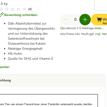
,5 kg
(
0
)
Bewertung schreiben
Wa
hi
Diät-Alleinfuttermittel zur
Verringerung des Übergewichts
Lieferzeit 2-5 Werktage
mehr...
und zur Unterstützung des
Alle Preise inkl. MwSt.
ggf. zzgl.
Ver
Gelenkstoffwechsels bei
Osteoarthrose bei Katzen
Niedriger Energiegehalt
Mit Huhn
Quelle für DHA und Vitamin E
weiter
fehlung
ein Tier von einem Tierarzt bzw. einer Tierärztin untersucht wurde, der/die