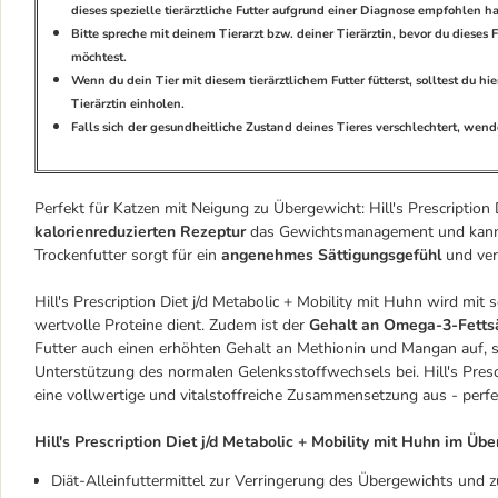
dieses spezielle tierärztliche Futter aufgrund einer Diagnose empfohlen 
Bitte spreche mit deinem Tierarzt bzw. deiner Tierärztin, bevor du diese
möchtest.
Wenn du dein Tier mit diesem tierärztlichem Futter fütterst, solltest du h
Tierärztin einholen.
Falls sich der gesundheitliche Zustand deines Tieres verschlechtert, wende 
Perfekt für Katzen mit Neigung zu Übergewicht: Hill's Prescription 
kalorienreduzierten Rezeptur
das Gewichtsmanagement und kann 
Trockenfutter sorgt für ein
angenehmes Sättigungsgefühl
und ver
Hill's Prescription Diet j/d Metabolic + Mobility mit Huhn wird mit
wertvolle Proteine dient. Zudem ist der
Gehalt an Omega-3-Fetts
Futter auch einen erhöhten Gehalt an Methionin und Mangan auf, s
Unterstützung des normalen Gelenksstoffwechsels bei. Hill's Prescr
eine vollwertige und vitalstoffreiche Zusammensetzung aus - perfe
Hill's Prescription Diet j/d Metabolic + Mobility mit Huhn im Über
Diät-Alleinfuttermittel zur Verringerung des Übergewichts und z