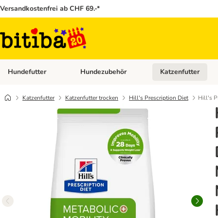
Versandkostenfrei ab CHF 69.-*
Hundefutter
Hundezubehör
Katzenfutter
Kategorie-Menü öffnen: Hundefutter
Kategorie-Menü öffn
Katzenfutter
Katzenfutter trocken
Hill's Prescription Diet
Hill's 