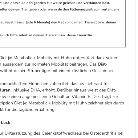
hat, und dass du die folgenden Hinweise gelesen und verstanden hast.
s Futter deinem Tier geben oder wenn du den Fütterungszeitraum verlängern
ierzu regelmässig (alle 6 Monate) den Rat von deinem Tierarzt bzw. deiner
dich bitte sofort an deinen Tierarzt bzw. deine Tierärztin.
Diet j/d Metabolic + Mobility mit Huhn unterstützt dank seiner
ausserdem zur normalen Mobilität
beitragen. Das Diät-
wöhnt deinen Stubentiger mit einem köstlichen Geschmack.
 schmackhaftem Hühnchen zubereitet, das als Lieferant für
äuren
, inklusive DHA, erhöht.
Darüber hinaus weist das Diät-
owie einen angemessenen Gehalt an Vitamin E. Dies trägt zur
iption Diet j/d Metabolic + Mobility mit Huhn zeichnet sich durch
kt für die tägliche Ernährung.
blick:
ur Unterstützung des Gelenkstoffwechsels bei Osteoarthritis bei