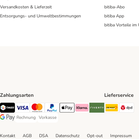
Versandkosten & Lieferzeit
bitiba-Abo
Entsorgungs- und Umweltbestimmungen
bitiba App
bitiba Vorteile im
Zahlungsarten
Lieferservice
Die Post 
DP
TWINT Payment Method
Visa Payment Method
MasterCard Payment Method
PayPal Payment Method
Apple Pay Payment Method
Klarna Payment Method
Riverty Payment Method
Rechnung
Vorkasse
Rechnung Payment Method
Vorkasse Payment Method
Google Pay Payment Method
Kontakt
AGB
DSA
Datenschutz
Opt-out
Impressum