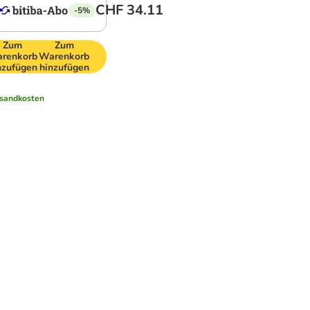
CHF 34.11
-5%
Zum
Zum
renkorb
Warenkorb
nzufügen
hinzufügen
sandkosten