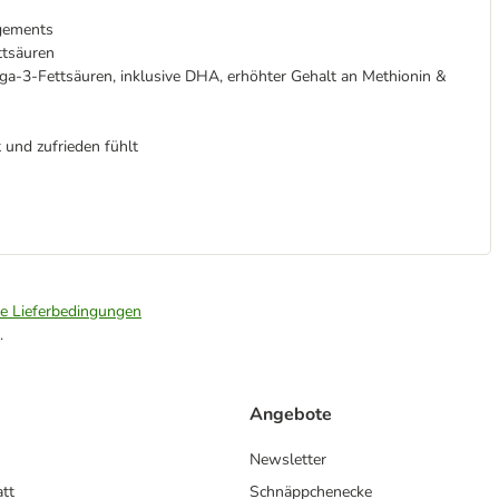
gements
ttsäuren
a-3-Fettsäuren, inklusive DHA, erhöhter Gehalt an Methionin &
t und zufrieden fühlt
ie Lieferbedingungen
.
Angebote
Newsletter
att
Schnäppchenecke