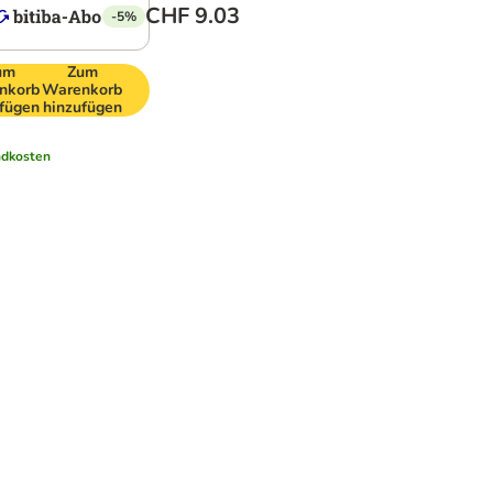
CHF 9.03
-5%
um
Zum
nkorb
Warenkorb
fügen
hinzufügen
ndkosten