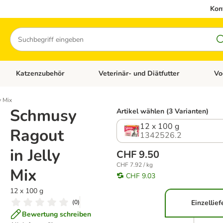
Kon
Suchen
Katzenzubehör
Veterinär- und Diätfutter
Vo
en: Hundezubehör
Kategorie-Menü öffnen: Katzenfutter
Kategorie-Menü öffnen: Katzenzubehör
Kateg
y Mix
Schmusy
Artikel wählen (3 Varianten)
12 x 100 g
Ragout
1342526.2
in Jelly
CHF 9.50
CHF 7.92 / kg
Mix
CHF 9.03
12 x 100 g
(
0
)
Einzellie
Bewertung schreiben