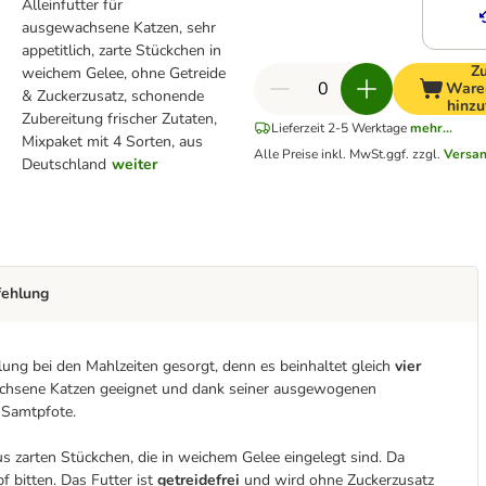
Alleinfutter für
ausgewachsene Katzen, sehr
appetitlich, zarte Stückchen in
Z
weichem Gelee, ohne Getreide
Ware
& Zuckerzusatz, schonende
hinzu
Zubereitung frischer Zutaten,
Lieferzeit 2-5 Werktage
mehr...
Mixpaket mit 4 Sorten, aus
Alle Preise inkl. MwSt.
ggf. zzgl.
Versa
Deutschland
weiter
fehlung
ng bei den Mahlzeiten gesorgt, denn es beinhaltet gleich
vier
wachsene Katzen geeignet und dank seiner ausgewogenen
 Samtpfote.
us zarten Stückchen, die in weichem Gelee eingelegt sind. Da
 bitten. Das Futter ist
getreidefrei
und wird ohne Zuckerzusatz