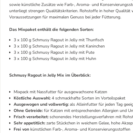
sowie künstliche Zusätze wie Farb-, Aroma- und Konservierungsstof
unterliegt strengen Qualitätskriterien. Rohstoffe in hoher Qualität
Voraussetzungen für maximalen Genuss bei jeder Fütterung.
Das Mixpaket enthält die folgenden Sorten:
3 x 100 g Schmusy Ragout in Jelly mit Thunfisch
3 x 100 g Schmusy Ragout in Jelly mit Kaninchen
3 x 100 g Schmusy Ragout in Jelly mit Pute
3 x 100 g Schmusy Ragout in Jelly mit Huhn
Schmusy Ragout in Jelly Mix im Überblick:
Mixpack mit Nassfutter für ausgewachsene Katzen
Köstliche Auswahl:
4 schmackhafte Sorten im Vorteilspaket
Ausgewogen und vollwertig:
als Alleinfutter für jeden Tag geei
Ohne Getreide:
für Katzen mit entsprechenden Allergien und Unv
Frisch verarbeitet:
schonendes Herstellungsverfahren mit Rohsto
Sehr appetitlich:
zarte Stückchen in weichem Gelee, hohe Akzept
Frei von
künstlichen Farb-, Aroma- und Konservierungsstoffen