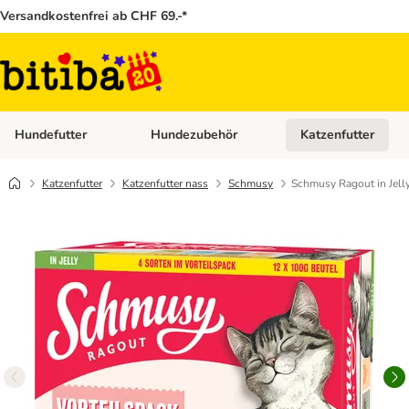
Versandkostenfrei ab CHF 69.-*
Hundefutter
Hundezubehör
Katzenfutter
Kategorie-Menü öffnen: Hundefutter
Kategorie-Menü öffn
Katzenfutter
Katzenfutter nass
Schmusy
Schmusy Ragout in Jell