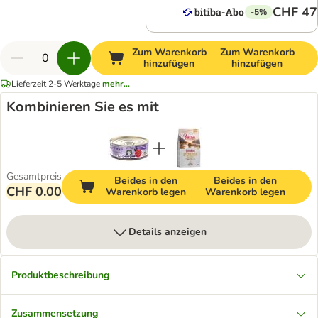
CHF 47
-5%
Zum Warenkorb
Zum Warenkorb
hinzufügen
hinzufügen
Lieferzeit 2-5 Werktage
mehr...
Kombinieren Sie es mit
Gesamtpreis
Beides in den
Beides in den
CHF 0.00
Warenkorb legen
Warenkorb legen
Details anzeigen
Produktbeschreibung
Zusammensetzung