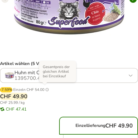
Artikel wählen (5 Varianten)
Gesamtpreis der
gleichen Artikel
Huhn mit Chiasamen
bei Einzelkauf
1395700.4
-7.59%
Einzeln
CHF 54.00
CHF 49.90
CHF 25.99 / kg
CHF 47.41
CHF 49.90
Einzellieferung