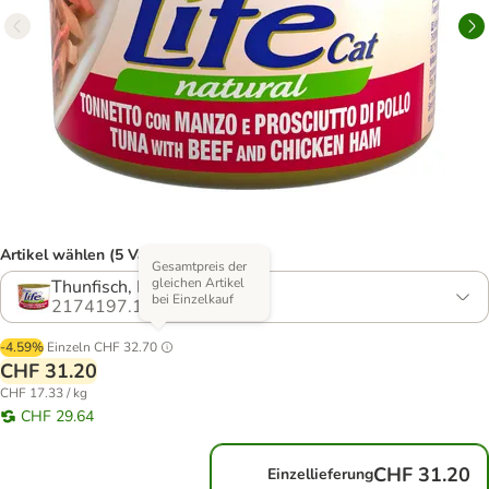
Artikel wählen (5 Varianten)
Gesamtpreis der
gleichen Artikel
Thunfisch, Rind, Schinken
bei Einzelkauf
2174197.1
-4.59%
Einzeln
CHF 32.70
CHF 31.20
CHF 17.33 / kg
CHF 29.64
CHF 31.20
Einzellieferung