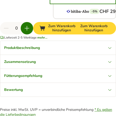
CHF 29
-5%
Zum Warenkorb
Zum Warenkorb
hinzufügen
hinzufügen
Lieferzeit 2-5 Werktage
mehr...
Produktbeschreibung
Zusammensetzung
Fütterungsempfehlung
Bewertung
Preise inkl. MwSt. UVP = unverbindliche Preisempfehlung
* Es gelten
die Lieferbedingungen