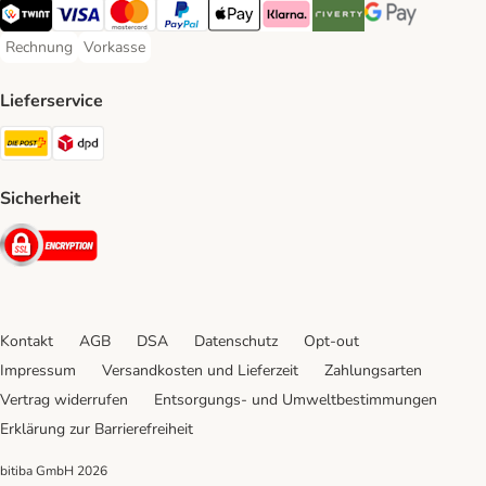
TWINT Payment Method
Visa Payment Method
MasterCard Payment Method
PayPal Payment Method
Apple Pay Payment Method
Klarna Payment Method
Riverty Payment Method
Google Pay Paym
Rechnung
Vorkasse
Rechnung Payment Method
Vorkasse Payment Method
Lieferservice
Die Post Shipping Method
DPD Shipping Method
Sicherheit
Security
Kontakt
AGB
DSA
Datenschutz
Opt-out
Impressum
Versandkosten und Lieferzeit
Zahlungsarten
Vertrag widerrufen
Entsorgungs- und Umweltbestimmungen
Erklärung zur Barrierefreiheit
bitiba GmbH
2026