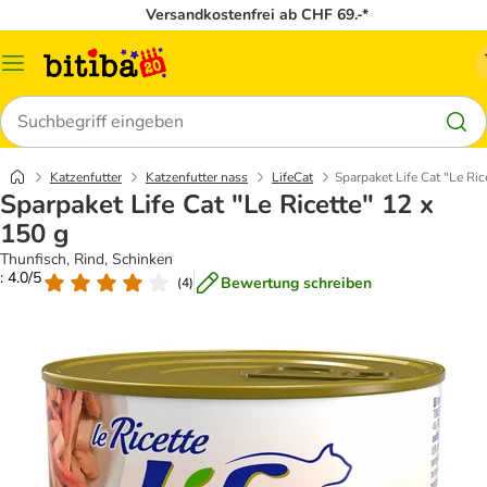
Versandkostenfrei ab CHF 69.-*
Menü
Suchen
Katzenfutter
Katzenfutter nass
LifeCat
Sparpaket Life Cat "Le Ric
Sparpaket Life Cat "Le Ricette" 12 x
150 g
Thunfisch, Rind, Schinken
: 4.0/5
Bewertung schreiben
(
4
)