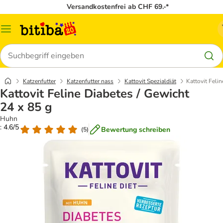
Versandkostenfrei ab CHF 69.-*
Menü
Suchen
Katzenfutter
Katzenfutter nass
Kattovit Spezialdiät
Kattovit Feli
Kattovit Feline Diabetes / Gewicht
24 x 85 g
Huhn
: 4.6/5
Bewertung schreiben
(
5
)