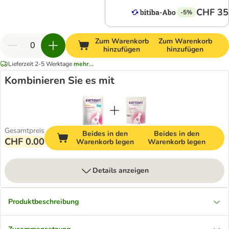
CHF 35
-5%
Zum Warenkorb
Zum Warenkorb
hinzufügen
hinzufügen
Lieferzeit 2-5 Werktage
mehr...
Kombinieren Sie es mit
Gesamtpreis
Beides in den
Beides in den
CHF 0.00
Warenkorb legen
Warenkorb legen
Details anzeigen
Produktbeschreibung