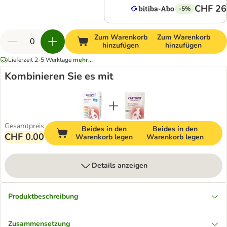
CHF 26
-5%
Zum Warenkorb
Zum Warenkorb
hinzufügen
hinzufügen
Lieferzeit 2-5 Werktage
mehr...
Kombinieren Sie es mit
Gesamtpreis
Beides in den
Beides in den
CHF 0.00
Warenkorb legen
Warenkorb legen
Details anzeigen
Produktbeschreibung
Zusammensetzung