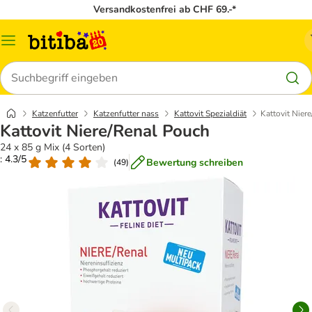
Versandkostenfrei ab CHF 69.-*
Menü
Suchen
Katzenfutter
Katzenfutter nass
Kattovit Spezialdiät
Kattovit Nier
Kattovit Niere/Renal Pouch
24 x 85 g Mix (4 Sorten)
: 4.3/5
Bewertung schreiben
(
49
)