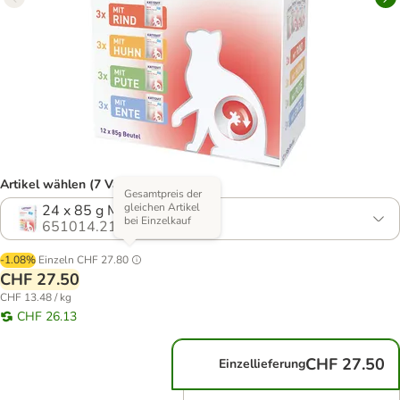
Artikel wählen (7 Varianten)
Gesamtpreis der
gleichen Artikel
24 x 85 g Mix (4 Sorten)
bei Einzelkauf
651014.21
-1.08%
Einzeln
CHF 27.80
CHF 27.50
CHF 13.48 / kg
CHF 26.13
CHF 27.50
Einzellieferung