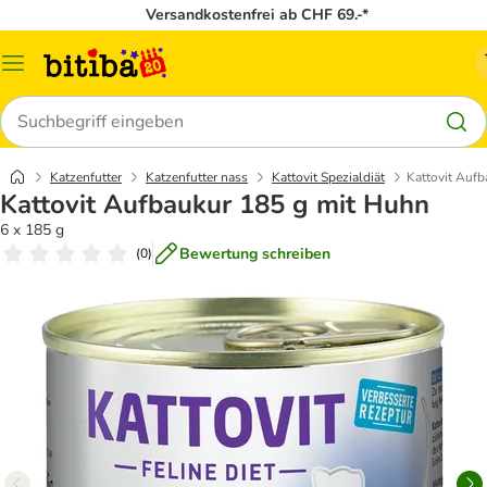
Versandkostenfrei ab CHF 69.-*
Menü
Suchen
Katzenfutter
Katzenfutter nass
Kattovit Spezialdiät
Kattovit Auf
Kattovit Aufbaukur 185 g mit Huhn
6 x 185 g
Bewertung schreiben
(
0
)