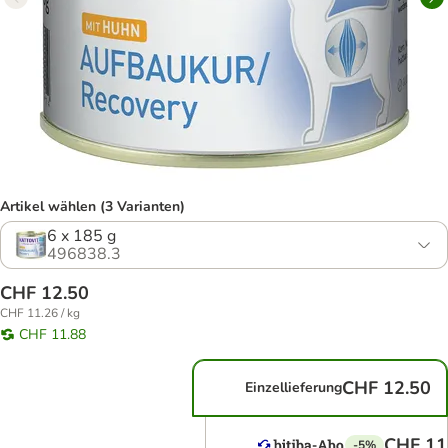
Artikel wählen (3 Varianten)
6 x 185 g
496838.3
CHF 12.50
CHF 11.26 / kg
CHF 11.88
CHF 12.50
Einzellieferung
CHF 11
-5%