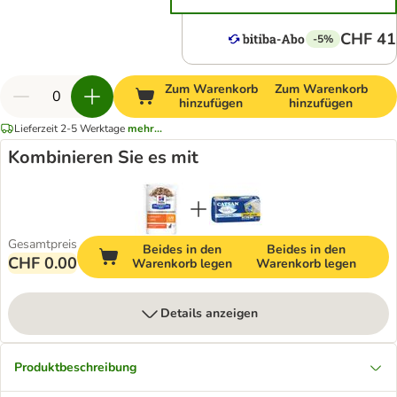
CHF 41
-5%
Zum Warenkorb
Zum Warenkorb
hinzufügen
hinzufügen
Lieferzeit 2-5 Werktage
mehr...
Kombinieren Sie es mit
Gesamtpreis
Beides in den
Beides in den
CHF 0.00
Warenkorb legen
Warenkorb legen
Details anzeigen
Produktbeschreibung