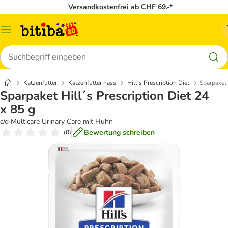
Versandkostenfrei ab CHF 69.-*
Menü
Suchen
Katzenfutter
Katzenfutter nass
Hill's Prescription Diet
Sparpaket 
Sparpaket Hill´s Prescription Diet 24
x 85 g
c/d Multicare Urinary Care mit Huhn
Bewertung schreiben
(
0
)