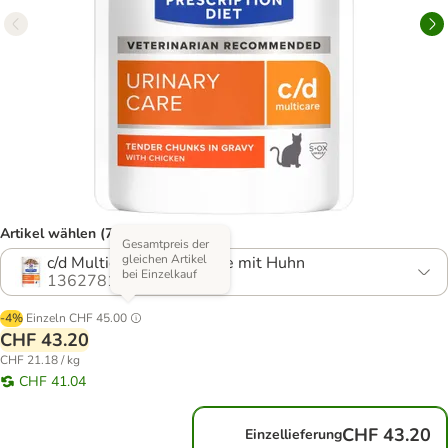
Artikel wählen (7 Varianten)
Gesamtpreis der
gleichen Artikel
c/d Multicare Urinary Care mit Huhn
bei Einzelkauf
1362781.3
-4%
Einzeln
CHF 45.00
CHF 43.20
CHF 21.18 / kg
CHF 41.04
CHF 43.20
Einzellieferung