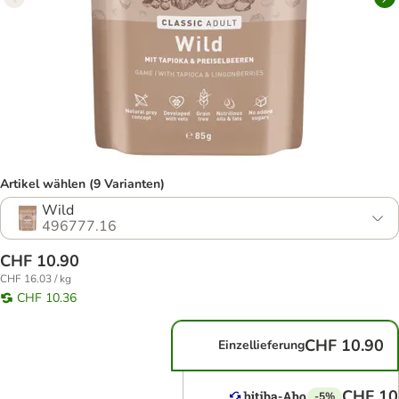
Artikel wählen (9 Varianten)
Wild
496777.16
CHF 10.90
CHF 16.03 / kg
CHF 10.36
CHF 10.90
Einzellieferung
CHF 10
-5%