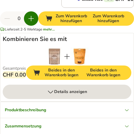
Zum Warenkorb
Zum Warenkorb
hinzufügen
hinzufügen
Lieferzeit 2-5 Werktage
mehr...
Kombinieren Sie es mit
Gesamtpreis
Beides in den
Beides in den
CHF 0.00
Warenkorb legen
Warenkorb legen
Details anzeigen
Produktbeschreibung
Zusammensetzung