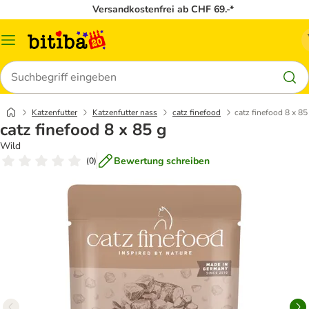
Versandkostenfrei ab CHF 69.-*
Menü
Suchen
Katzenfutter
Katzenfutter nass
catz finefood
catz finefood 8 x 85
catz finefood 8 x 85 g
Wild
Bewertung schreiben
(
0
)