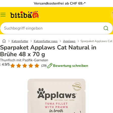
Versandkostenfrei ab CHF 69.-*
Menü
Suchen
Katzenfutter
Katzenfutter nass
Applaws
Sparpaket Applaws Cat 
Sparpaket Applaws Cat Natural in
Brühe 48 x 70 g
Thunfisch mit Pazifik-Garnelen
: 4.9/5
Bewertung schreiben
(
29
)