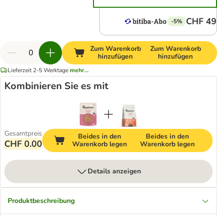
CHF 49
-5%
Zum Warenkorb
Zum Warenkorb
hinzufügen
hinzufügen
Lieferzeit 2-5 Werktage
mehr...
Kombinieren Sie es mit
Gesamtpreis
Beides in den
Beides in den
CHF 0.00
Warenkorb legen
Warenkorb legen
Details anzeigen
Produktbeschreibung