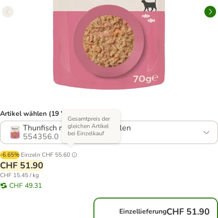
Artikel wählen (19 Varianten)
Gesamtpreis der
gleichen Artikel
Thunfisch mit Pazifik-Garnelen
bei Einzelkauf
554356.0
-6.65%
Einzeln
CHF 55.60
CHF 51.90
CHF 15.45 / kg
CHF 49.31
CHF 51.90
Einzellieferung