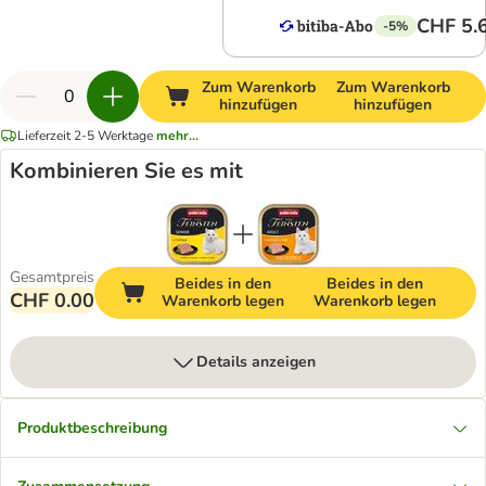
CHF 5.
-5%
Zum Warenkorb
Zum Warenkorb
hinzufügen
hinzufügen
Lieferzeit 2-5 Werktage
mehr...
Kombinieren Sie es mit
Gesamtpreis
Beides in den
Beides in den
CHF 0.00
Warenkorb legen
Warenkorb legen
Details anzeigen
Produktbeschreibung