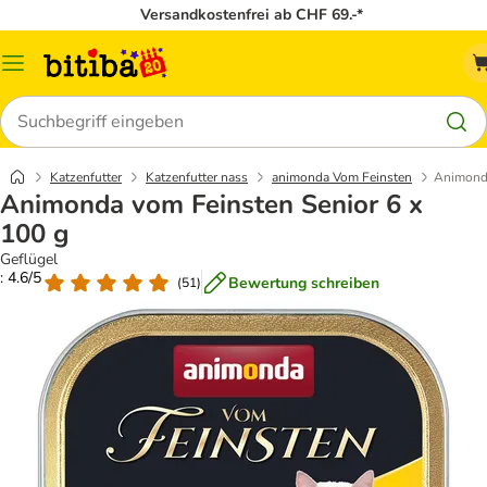
Versandkostenfrei ab CHF 69.-*
Menü
Suchen
Katzenfutter
Katzenfutter nass
animonda Vom Feinsten
Animonda
Animonda vom Feinsten Senior 6 x
100 g
Geflügel
: 4.6/5
Bewertung schreiben
(
51
)