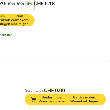
CHF 6.18
-5%
um
Zum
enkorb
Warenkorb
ufügen
hinzufügen
ndkosten
CHF 0.00
Gesamtpreis
Beides in den
Beides in den
Warenkorb legen
Warenkorb legen