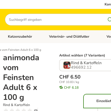
Kon
Suchen
Katzenzubehör
Veterinär- und Diätfutter
Vo
en: Hundezubehör
Kategorie-Menü öffnen: Katzenfutter
Kategorie-Menü öffnen: Katzenzubehör
Kateg
 vom Feinsten Adult 6 x 100 g
animonda
Artikel wählen (7 Varianten)
Rind & Kartoffeln
vom
496692.12
Feinsten
CHF 6.50
CHF 10.83 / kg
Adult 6 x
CHF 6.18
100 g
Einzellie
Rind & Kartoffeln
(
0
)