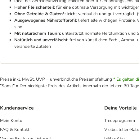
Ideal bei Getreideunverträglichkeiten oder für ernährungssensibl
Hoher Fleischanteil:
für eine optimale Versorgung mit wichtigen
Ohne Getreide & Gluten*:
leicht verdaulich und gut verträglic
Ausgewogenes Nährstoffprofil:
liefert alle wichtigen Proteine,
sind
Mit natürlichem Taurin:
unterstützt normale Herzfunktion und Se
Natürlich und unverfälscht:
frei von künstlichen Farb-, Aroma- 
veränderte Zutaten
Preise inkl. MwSt. UVP = unverbindliche Preisempfehlung
* Es gelten d
"Sonst" = Der niedrigste Preis des Artikels innerhalb der letzten 30 Tage
Kundenservice
Deine Vorteile
Mein Konto
Treueprogramm
FAQ & Kontakt
Vielbesteller-Rab
Versandkosten & Lieferzeit
bitiba-Abo