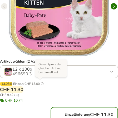
Artikel wählen (2 Varianten)
Gesamtpreis der
gleichen Artikel
12 x 100g
bei Einzelkauf
496690.3
-13.08%
Einzeln
CHF 13.00
CHF 11.30
CHF 9.42 / kg
CHF 10.74
CHF 11.30
Einzellieferung