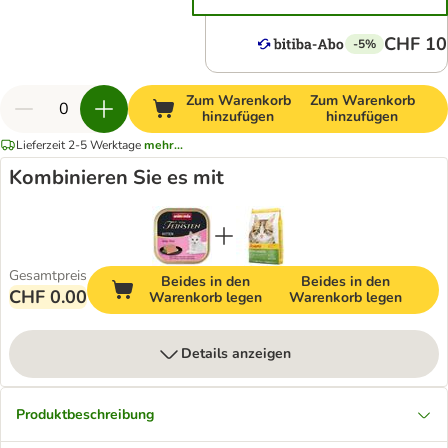
CHF 10
-5%
Zum Warenkorb
Zum Warenkorb
hinzufügen
hinzufügen
Lieferzeit 2-5 Werktage
mehr...
Kombinieren Sie es mit
Gesamtpreis
Beides in den
Beides in den
CHF 0.00
Warenkorb legen
Warenkorb legen
Details anzeigen
Produktbeschreibung