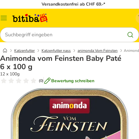
Versandkostenfrei ab CHF 69.-*
Menü
Suchen
Katzenfutter
Katzenfutter nass
animonda Vom Feinsten
Animonda
Animonda vom Feinsten Baby Paté
6 x 100 g
12 x 100g
Bewertung schreiben
(
0
)