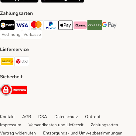
Zahlungsarten
TWINT Payment Method
Visa Payment Method
MasterCard Payment Method
PayPal Payment Method
Apple Pay Payment Method
Klarna Payment Method
Riverty Payment Method
Google Pay Paym
Rechnung
Vorkasse
Rechnung Payment Method
Vorkasse Payment Method
Lieferservice
Die Post Shipping Method
DPD Shipping Method
Sicherheit
Security
Kontakt
AGB
DSA
Datenschutz
Opt-out
Impressum
Versandkosten und Lieferzeit
Zahlungsarten
Vertrag widerrufen
Entsorgungs- und Umweltbestimmungen