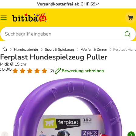
Versandkostenfrei ab CHF 69.-*
Menü
Suchen
Hundezubehör
Sport & Spielzeug
Werfen & Zerren
Ferplast Hund
Ferplast Hundespielzeug Puller
Midi: Ø 19 cm
: 5.0/5
Bewertung schreiben
(
2
)