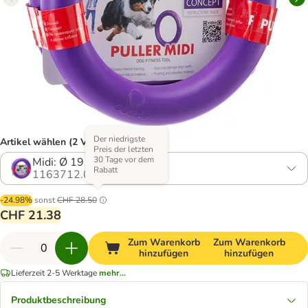
Der niedrigste
Artikel wählen (2 Varianten)
Preis der letzten
30 Tage vor dem
Midi: Ø 19 cm
Rabatt
1163712.0
-24.98%
sonst
CHF 28.50
CHF 21.38
Zum Warenkorb
Zum Warenkorb
hinzufügen
hinzufügen
Lieferzeit 2-5 Werktage
mehr...
Produktbeschreibung