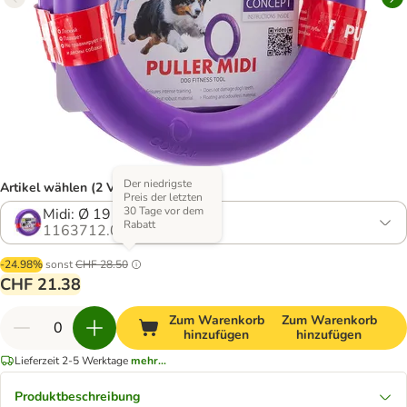
Der niedrigste
Artikel wählen (2 Varianten)
Preis der letzten
30 Tage vor dem
Midi: Ø 19 cm
Rabatt
1163712.0
-24.98%
sonst
CHF 28.50
CHF 21.38
Zum Warenkorb
Zum Warenkorb
hinzufügen
hinzufügen
Lieferzeit 2-5 Werktage
mehr...
Produktbeschreibung