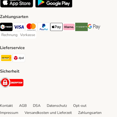
Zahlungsarten
TWINT Payment Method
Visa Payment Method
MasterCard Payment Method
PayPal Payment Method
Apple Pay Payment Method
Klarna Payment Method
Riverty Payment Method
Google Pay Paym
Rechnung
Vorkasse
Rechnung Payment Method
Vorkasse Payment Method
Lieferservice
Die Post Shipping Method
DPD Shipping Method
Sicherheit
Security
Kontakt
AGB
DSA
Datenschutz
Opt-out
Impressum
Versandkosten und Lieferzeit
Zahlungsarten