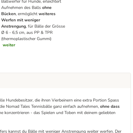
Ballwerfer für Hunde, erleichtert
Aufnehmen des Balls
ohne
Bücken
, ermöglicht
weiteres
Werfen mit weniger
Anstrengung
, für Bälle der Grösse
Ø 6 - 6,5 cm, aus PP & TPR
(thermoplastischer Gummi)
weiter
le Hundebesitzer, die ihren Vierbeinern eine extra Portion Spass
die Nomad Tales Tennisbälle ganz einfach aufnehmen,
ohne dass
he konzentrieren - das Spielen und Toben mit deinem geliebten
ers kannst du Bälle mit weniger Anstrengung weiter werfen. Der