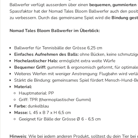
Ballwerfer verfügt ausserdem über einen
bequemen, gummierten G
Spassfaktor hat der Nomad Tales Bloom Ballwerfer auch den posit
zu verbessern. Durch das gemeinsame Spiel wird die
Bindung gest
Nomad Tales Bloom Ballwerfer im Überblick:
Ballwerfer für Tennisbälle der Grösse 6,25 cm
Einfaches Aufnehmen des Balls:
ohne Bücken, keine schmutzi
Hochelastischer Hals:
ermöglicht extra weite Würfe
Bequemer Griff:
gummiert & ergonomisch geformt, für optimal
Weiteres Werfen mit weniger Anstrengung: Flugbahn wird verlä
Stärkt die Bindung: gemeinsames Spiel fördert Mensch-Hund-B
Material:
Hauptmaterial: PP
Griff: TPR (thermoplastischer Gummi)
Farbe:
dunkelblau
Masse:
L 45 x B 7 x H 6,5 cm
Geeignet für Bälle der Grösse Ø 6 - 6,5 cm
Hinweis
: Wie bei jedem anderen Produkt, solltest du dein Tier bei