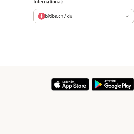
International:
bitiba.ch / de