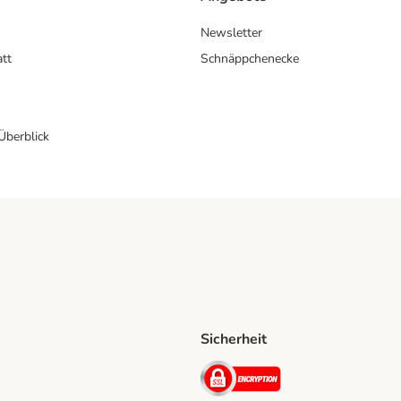
Newsletter
att
Schnäppchenecke
 Überblick
Sicherheit
Shipping Method
D Shipping Method
Security