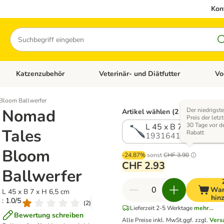
Kon
Suchen
Katzenzubehör
Veterinär- und Diätfutter
Vo
en: Hundezubehör
Kategorie-Menü öffnen: Katzenfutter
Kategorie-Menü öffnen: Katzenzubehör
Kateg
Bloom Ballwerfer
Nomad
Der niedrigst
Artikel wählen (2 Varianten)
Preis der letz
30 Tage vor 
L 45 x B 7 x H 6,5 cm
Tales
Rabatt
1931641.0
Bloom
-24.87%
sonst
CHF 3.90
CHF 2.93
Ballwerfer
War
L 45 x B 7 x H 6,5 cm
hin
: 1.0/5
(
2
)
Lieferzeit 2-5 Werktage
mehr...
Bewertung schreiben
Alle Preise inkl. MwSt.
ggf. zzgl.
Vers