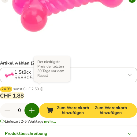
Der niedrigste
Artikel wählen (2 Varianten)
Preis der letzten
30 Tage vor dem
1 Stück
Rabatt
568305.0
-24.8%
sonst
CHF 2.50
CHF 1.88
Zum Warenkorb
Zum Warenkorb
hinzufügen
hinzufügen
Lieferzeit 2-5 Werktage
mehr...
Produktbeschreibung