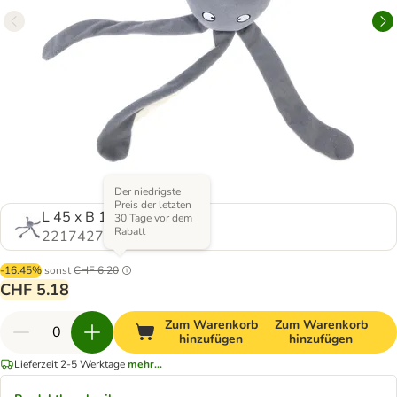
Der niedrigste
Preis der letzten
L 45 x B 14 x H 10 cm
30 Tage vor dem
Rabatt
2217427.0
-16.45%
sonst
CHF 6.20
CHF 5.18
Zum Warenkorb
Zum Warenkorb
hinzufügen
hinzufügen
Lieferzeit 2-5 Werktage
mehr...