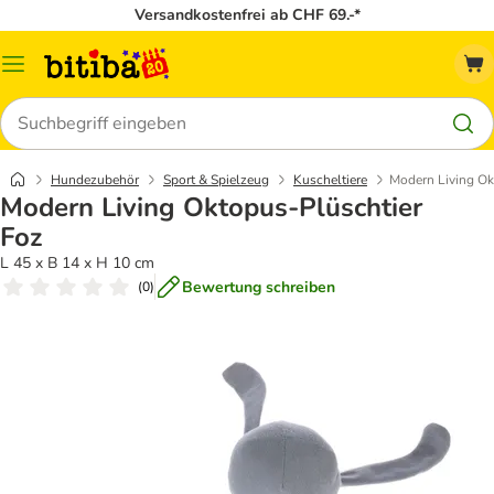
Versandkostenfrei ab CHF 69.-*
Menü
Suchen
Hundezubehör
Sport & Spielzeug
Kuscheltiere
Modern Living Ok
Modern Living Oktopus-Plüschtier
Foz
L 45 x B 14 x H 10 cm
Bewertung schreiben
(
0
)