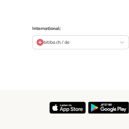
International:
bitiba.ch / de