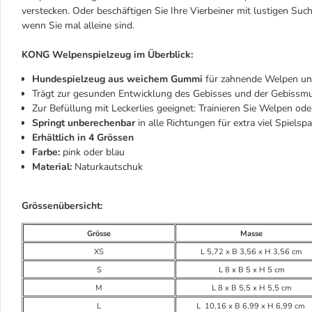
verstecken. Oder beschäftigen Sie Ihre Vierbeiner mit lustigen Su
wenn Sie mal alleine sind.
KONG Welpenspielzeug im Überblick:
Hundespielzeug aus weichem Gummi
für zahnende Welpen un
Trägt zur gesunden Entwicklung des Gebisses und der Gebissmu
Zur Befüllung mit Leckerlies geeignet: Trainieren Sie Welpen od
Springt unberechenbar
in alle Richtungen für extra viel Spielsp
Erhältlich in 4 Grössen
Farbe:
pink oder blau
Material:
Naturkautschuk
Grössenübersicht:
Grösse
Masse
XS
L 5,72 x B 3,56 x H 3,56 cm
S
L 8 x B 5 x H 5 cm
M
L 8 x B 5,5 x H 5,5 cm
L
L 10,16 x B 6,99 x H 6,99 cm