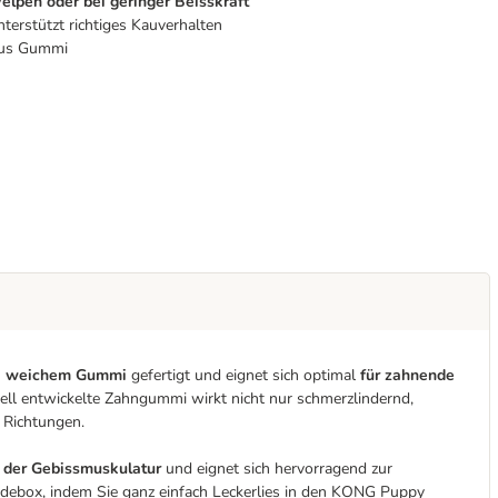
elpen oder bei geringer Beisskraft
terstützt richtiges Kauverhalten
us Gummi
ra weichem Gummi
gefertigt und eignet sich optimal
für zahnende
ell entwickelte Zahngummi wirkt nicht nur schmerzlindernd,
e Richtungen.
 der Gebissmuskulatur
und eignet sich hervorragend zur
undebox, indem Sie ganz einfach Leckerlies in den KONG Puppy