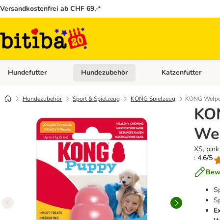
Versandkostenfrei ab CHF 69.-*
Hundefutter
Hundezubehör
Katzenfutter
Kategorie-Menü öffnen: Hundefutter
Kategorie-Menü öffn
Hundezubehör
Sport & Spielzeug
KONG Spielzeug
KONG Welpe
KO
Wel
XS, pink
: 4.6/5
Bew
S
Sp
E