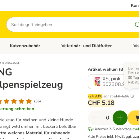
Kon
Suchen
Katzenzubehör
Veterinär- und Diätfutter
Vo
en: Hundezubehör
Kategorie-Menü öffnen: Katzenfutter
Kategorie-Menü öffnen: Katzenzubehör
Kateg
nspielzeug
NG
Der ni
Artikel wählen (8 Variant
Preis d
30 Tag
XS, pink
penspielzeug
Rabatt
502308.9
-24.93%
sonst
CHF 6.90
(
36
)
CHF 5.18
ertung schreiben
pielzeug für Welpen und kleine Hunde
ringt wild umher, mit Leckerli befüllbar
Lieferzeit 2-5 Werktage
meh
xtra weiches Material für zahnende
Alle Preise inkl. MwSt.
ggf. zzg