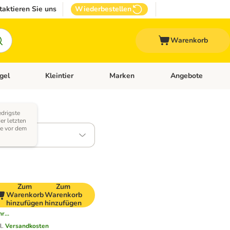
taktieren Sie uns
Wiederbestellen
Warenkorb
gel
Kleintier
Marken
Angebote
orie-Menü öffnen: Veterinär- und Diätfutter
Kategorie-Menü öffnen: Vogel
Kategorie-Menü öffnen: Kleintier
Kategorie-Menü öffn
edrigste
en)
er letzten
e vor dem
Zum
Zum
Warenkorb
Warenkorb
hinzufügen
hinzufügen
r...
l.
Versandkosten