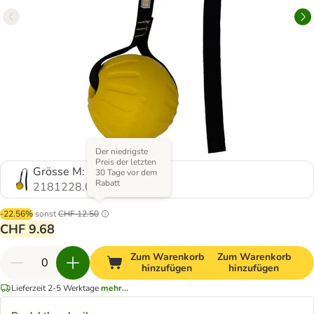
Der niedrigste
Preis der letzten
Grösse M: Ø 6,5 cm
30 Tage vor dem
Rabatt
2181228.0
-22.56%
sonst
CHF 12.50
CHF 9.68
Zum Warenkorb
Zum Warenkorb
hinzufügen
hinzufügen
Lieferzeit 2-5 Werktage
mehr...