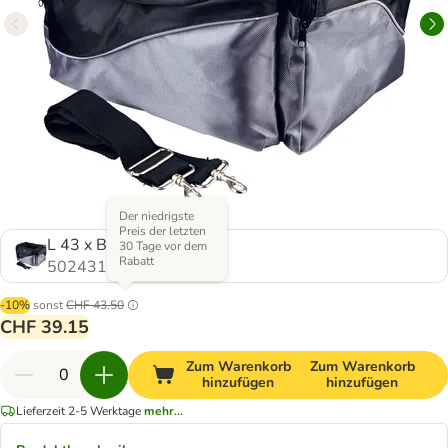
Der niedrigste
Preis der letzten
L 43 x B 26 x H 26 cm
30 Tage vor dem
Rabatt
502431.0
-10%
sonst
CHF 43.50
CHF 39.15
Zum Warenkorb
Zum Warenkorb
hinzufügen
hinzufügen
Lieferzeit 2-5 Werktage
mehr...