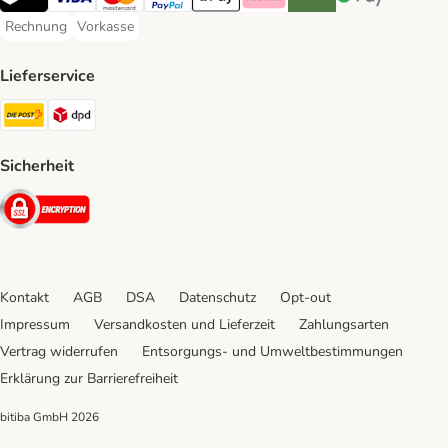
TWINT Payment Method
Visa Payment Method
MasterCard Payment Method
PayPal Payment Method
Apple Pay Payment Method
Klarna Payment Method
Riverty Payment Method
Google Pay Paym
Rechnung
Vorkasse
Rechnung Payment Method
Vorkasse Payment Method
Lieferservice
Die Post Shipping Method
DPD Shipping Method
Sicherheit
Security
Kontakt
AGB
DSA
Datenschutz
Opt-out
Impressum
Versandkosten und Lieferzeit
Zahlungsarten
Vertrag widerrufen
Entsorgungs- und Umweltbestimmungen
Erklärung zur Barrierefreiheit
bitiba GmbH
2026