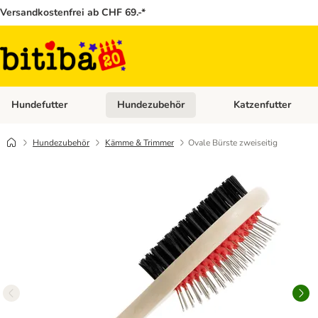
Versandkostenfrei ab CHF 69.-*
Hundefutter
Hundezubehör
Katzenfutter
Kategorie-Menü öffnen: Hundefutter
Kategorie-Menü öffn
Hundezubehör
Kämme & Trimmer
Ovale Bürste zweiseitig