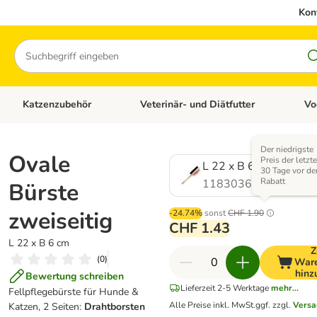
Kon
Suchen
Katzenzubehör
Veterinär- und Diätfutter
Vo
en: Hundezubehör
Kategorie-Menü öffnen: Katzenfutter
Kategorie-Menü öffnen: Katzenzubehör
Kateg
Der niedrigste
Ovale
Preis der letzt
L 22 x B 6 cm
30 Tage vor d
Rabatt
1183036.0
Bürste
zweiseitig
-24.74%
sonst
CHF 1.90
CHF 1.43
L 22 x B 6 cm
Z
(
0
)
War
hinz
Bewertung schreiben
Lieferzeit 2-5 Werktage
mehr...
Fellpflegebürste für Hunde &
Alle Preise inkl. MwSt.
ggf. zzgl.
Versa
Katzen, 2 Seiten:
Drahtborsten