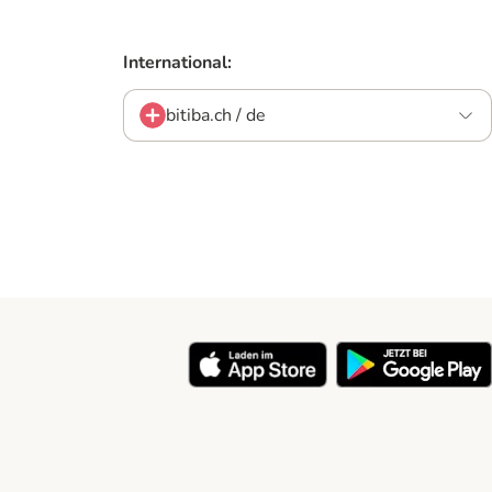
International:
bitiba.ch / de