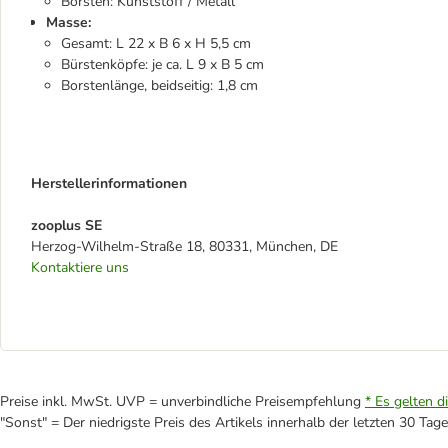
Borsten: Kunststoff / Metall
Masse:
Gesamt: L 22 x B 6 x H 5,5 cm
Bürstenköpfe: je ca. L 9 x B 5 cm
Borstenlänge, beidseitig: 1,8 cm
Herstellerinformationen
zooplus SE
Herzog-Wilhelm-Straße 18, 80331, München, DE
Kontaktiere uns
Preise inkl. MwSt. UVP = unverbindliche Preisempfehlung
* Es gelten d
"Sonst" = Der niedrigste Preis des Artikels innerhalb der letzten 30 Tage