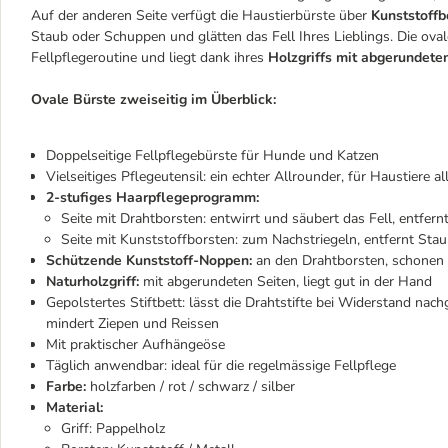
Auf der anderen Seite verfügt die Haustierbürste über
Kunststoffb
Staub oder Schuppen und glätten das Fell Ihres Lieblings. Die ovale,
Fellpflegeroutine und liegt dank ihres
Holzgriffs mit abgerundete
Ovale Bürste zweiseitig im Überblick:
Doppelseitige Fellpflegebürste für Hunde und Katzen
Vielseitiges Pflegeutensil: ein echter Allrounder, für Haustiere al
2-stufiges Haarpflegeprogramm:
Seite mit Drahtborsten: entwirrt und säubert das Fell, entfer
Seite mit Kunststoffborsten: zum Nachstriegeln, entfernt Sta
Schützende Kunststoff-Noppen:
an den Drahtborsten, schonen d
Naturholzgriff:
mit abgerundeten Seiten, liegt gut in der Hand
Gepolstertes Stiftbett: lässt die Drahtstifte bei Widerstand nac
mindert Ziepen und Reissen
Mit praktischer Aufhängeöse
Täglich anwendbar: ideal für die regelmässige Fellpflege
Farbe:
holzfarben / rot / schwarz / silber
Material:
Griff: Pappelholz