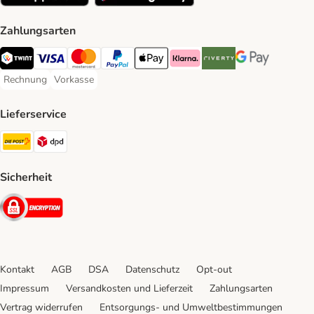
Zahlungsarten
TWINT Payment Method
Visa Payment Method
MasterCard Payment Method
PayPal Payment Method
Apple Pay Payment Method
Klarna Payment Method
Riverty Payment Method
Google Pay Paym
Rechnung
Vorkasse
Rechnung Payment Method
Vorkasse Payment Method
Lieferservice
Die Post Shipping Method
DPD Shipping Method
Sicherheit
Security
Kontakt
AGB
DSA
Datenschutz
Opt-out
Impressum
Versandkosten und Lieferzeit
Zahlungsarten
Vertrag widerrufen
Entsorgungs- und Umweltbestimmungen