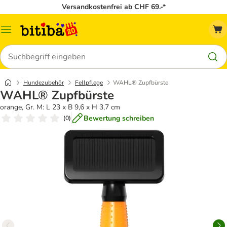
Versandkostenfrei ab CHF 69.-*
Menü
Suchen
Hundezubehör
Fellpflege
WAHL® Zupfbürste
WAHL® Zupfbürste
orange, Gr. M: L 23 x B 9,6 x H 3,7 cm
Bewertung schreiben
(
0
)