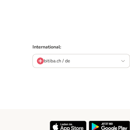
International:
bitiba.ch / de