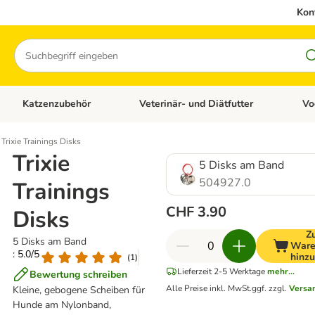
Kon
Suchen
Katzenzubehör
Veterinär- und Diätfutter
Vo
en: Hundezubehör
Kategorie-Menü öffnen: Katzenfutter
Kategorie-Menü öffnen: Katzenzubehör
Kateg
Trixie Trainings Disks
Trixie
5 Disks am Band
504927.0
Trainings
CHF 3.90
Disks
Z
5 Disks am Band
Ware
: 5.0/5
hinz
(
1
)
Lieferzeit 2-5 Werktage
mehr...
Bewertung schreiben
Alle Preise inkl. MwSt.
ggf. zzgl.
Versa
Kleine, gebogene Scheiben für
Hunde am Nylonband,