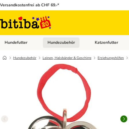
Versandkostenfrei ab CHF 69.-*
Hundefutter
Hundezubehör
Katzenfutter
Kategorie-Menü öffnen: Hundefutter
Kategorie-Menü öffn
Hundezubehör
Leinen, Halsbänder & Geschirre
Erziehungshilfen