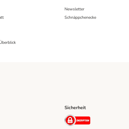
Newsletter
att
Schnäppchenecke
 Überblick
Sicherheit
Shipping Method
D Shipping Method
Security