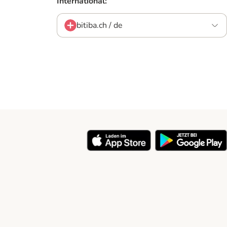
International:
bitiba.ch / de