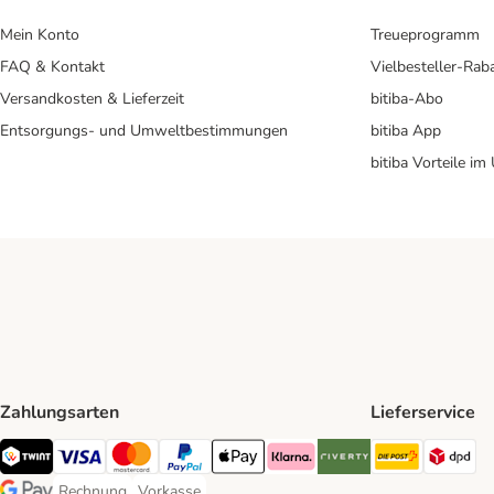
Mein Konto
Treueprogramm
FAQ & Kontakt
Vielbesteller-Rab
Versandkosten & Lieferzeit
bitiba-Abo
Entsorgungs- und Umweltbestimmungen
bitiba App
bitiba Vorteile im
Zahlungsarten
Lieferservice
Die Post 
DP
TWINT Payment Method
Visa Payment Method
MasterCard Payment Method
PayPal Payment Method
Apple Pay Payment Method
Klarna Payment Method
Riverty Payment Method
Rechnung
Vorkasse