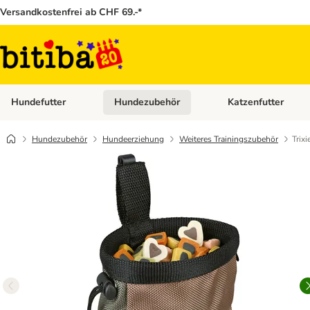
Versandkostenfrei ab CHF 69.-*
Hundefutter
Hundezubehör
Katzenfutter
Kategorie-Menü öffnen: Hundefutter
Kategorie-Menü öffn
Hundezubehör
Hundeerziehung
Weiteres Trainingszubehör
Trix