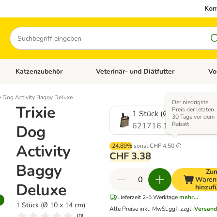
Kon
Suchen
Katzenzubehör
Veterinär- und Diätfutter
Vo
en: Hundezubehör
Kategorie-Menü öffnen: Katzenfutter
Kategorie-Menü öffnen: Katzenzubehör
Kateg
ie Dog Activity Baggy Deluxe
Der niedrigste
Trixie
Preis der letzten
1 Stück (Ø 10 x 14 cm)
30 Tage vor dem
Rabatt
621716.1
Dog
Activity
-24.89%
sonst
CHF 4.50
CHF 3.38
Baggy
Zu
Waren
Deluxe
hinzuf
Lieferzeit 2-5 Werktage
mehr...
1 Stück (Ø 10 x 14 cm)
Alle Preise inkl. MwSt.
ggf. zzgl.
Versand
(
0
)