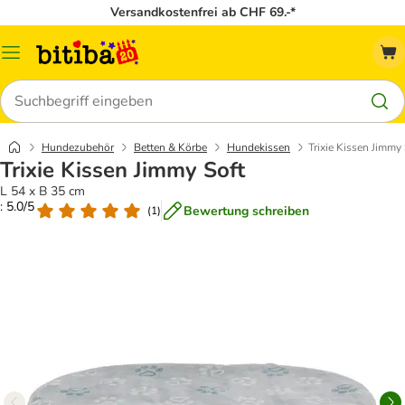
Versandkostenfrei ab CHF 69.-*
Menü
Suchen
Hundezubehör
Betten & Körbe
Hundekissen
Trixie Kissen Jimmy 
Trixie Kissen Jimmy Soft
L 54 x B 35 cm
: 5.0/5
Bewertung schreiben
(
1
)