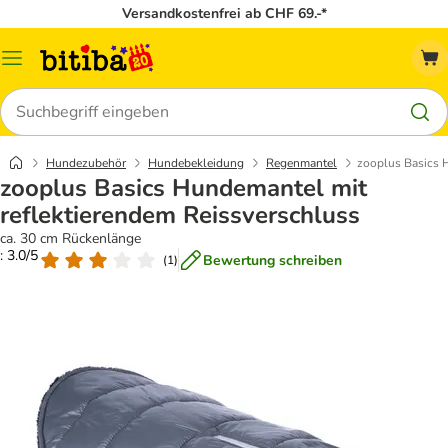
Versandkostenfrei ab CHF 69.-*
Menü
Suchen
Hundezubehör
Hundebekleidung
Regenmantel
zooplus Basics 
zooplus Basics Hundemantel mit
reflektierendem Reissverschluss
ca. 30 cm Rückenlänge
: 3.0/5
Bewertung schreiben
(
1
)