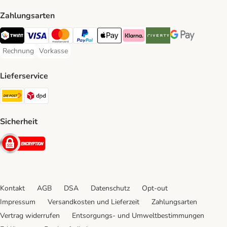
Zahlungsarten
TWINT Payment Method
Visa Payment Method
MasterCard Payment Method
PayPal Payment Method
Apple Pay Payment Method
Klarna Payment Method
Riverty Payment Method
Google Pay Paym
Rechnung
Vorkasse
Rechnung Payment Method
Vorkasse Payment Method
Lieferservice
Die Post Shipping Method
DPD Shipping Method
Sicherheit
Security
Kontakt
AGB
DSA
Datenschutz
Opt-out
Impressum
Versandkosten und Lieferzeit
Zahlungsarten
Vertrag widerrufen
Entsorgungs- und Umweltbestimmungen