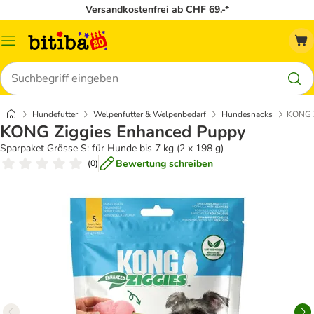
Versandkostenfrei ab CHF 69.-*
Menü
Suchen
Hundefutter
Welpenfutter & Welpenbedarf
Hundesnacks
KONG Z
KONG Ziggies Enhanced Puppy
Sparpaket Grösse S: für Hunde bis 7 kg (2 x 198 g)
Bewertung schreiben
(
0
)