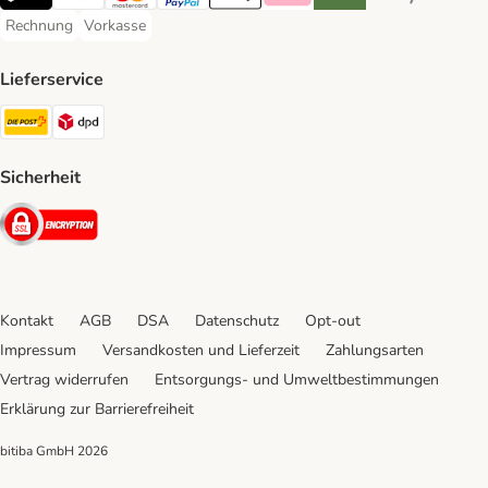
TWINT Payment Method
Visa Payment Method
MasterCard Payment Method
PayPal Payment Method
Apple Pay Payment Method
Klarna Payment Method
Riverty Payment Method
Google Pay Paym
Rechnung
Vorkasse
Rechnung Payment Method
Vorkasse Payment Method
Lieferservice
Die Post Shipping Method
DPD Shipping Method
Sicherheit
Security
Kontakt
AGB
DSA
Datenschutz
Opt-out
Impressum
Versandkosten und Lieferzeit
Zahlungsarten
Vertrag widerrufen
Entsorgungs- und Umweltbestimmungen
Erklärung zur Barrierefreiheit
bitiba GmbH
2026