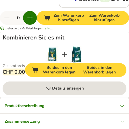
Zum Warenkorb
Zum Warenkorb
hinzufügen
hinzufügen
Lieferzeit 2-5 Werktage
mehr...
Kombinieren Sie es mit
Gesamtpreis
Beides in den
Beides in den
CHF 0.00
Warenkorb legen
Warenkorb legen
Details anzeigen
Produktbeschreibung
Zusammensetzung