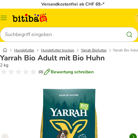
Versandkostenfrei ab CHF 69.-*
Menü
Suchen
Hundefutter
Hundefutter trocken
Yarrah Biofutter
Yarrah Bio Adu
Yarrah Bio Adult mit Bio Huhn
2 kg
Bewertung schreiben
(
0
)