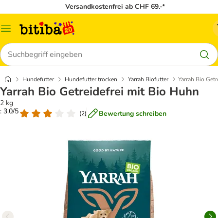
Versandkostenfrei ab CHF 69.-*
Menü
Suchen
Hundefutter
Hundefutter trocken
Yarrah Biofutter
Yarrah Bio Getr
Yarrah Bio Getreidefrei mit Bio Huhn
2 kg
: 3.0/5
Bewertung schreiben
(
2
)