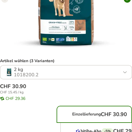
Artikel wählen (3 Varianten)
2 kg
1018200.2
CHF 30.90
CHF 15.45 / kg
CHF 29.36
CHF 30.90
Einzellieferung
CHF 29
-5%