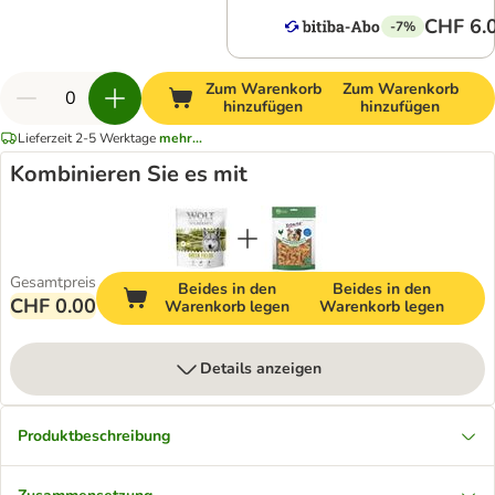
CHF 6.
-7%
Zum Warenkorb
Zum Warenkorb
hinzufügen
hinzufügen
Lieferzeit 2-5 Werktage
mehr...
Kombinieren Sie es mit
Gesamtpreis
Beides in den
Beides in den
CHF 0.00
Warenkorb legen
Warenkorb legen
Details anzeigen
Produktbeschreibung