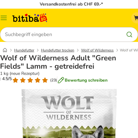
Versandkostenfrei ab CHF 69.-*
Menü
Suchen
Hundefutter
Hundefutter trocken
Wolf of Wilderness
Wolf of Wi
Wolf of Wilderness Adult "Green
Fields" Lamm - getreidefrei
1 kg (neue Rezeptur)
: 4.5/5
Bewertung schreiben
(
23
)