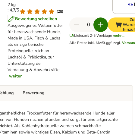
2 kg
: 4.7/5
(
28
)
Bewertung schreiben
Z
Waren
Ausgewogenes Welpenfutter
hinzu
für heranwachsende Hunde,
Lieferzeit 2-5 Werktage
mehr...
Made in USA, Fisch & Lachs
Alle Preise inkl. MwSt.
ggf. zzgl.
Versan
als einzige tierische
Proteinquelle, reich an
Lachsöl & Präbiotika, zur
Unterstützung der
Verdauung & Abwehrkräfte
weiter
fehlung
Bewertung
ganzheitliches Trockenfutter für heranwachsende Hunde aller
sen von Hunden nachempfunden und sorgt für eine artgerechte
zichtet
. Als Kohlenhydratquelle werden schmackhafte
d Vitaminen sowie wichtiges Eisen, Kalzium und Beta-Carotin