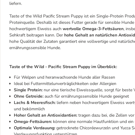
liefern.
Taste of the Wild Pacific Stream Puppy ist ein Single-Protein Produk
Proteinquelle. Deshalb ist dieses Futter gerade für sensible Hunde 
hochwertigem Eiweiss auch
wertvolle Omega-3-Fettsäuren
, ins
Sehkraft beitragen kann. Der
hohe Gehalt an natürlichen Antioxi
hohe Qualität der Zutaten garantiert eine vollwertige und natürlic
ernährungssensible Hunde.
Taste of the Wild - Pacific Stream Puppy im Überblick:
Für Welpen und heranwachsende Hunde aller Rassen
Ideal bei Futtermittelunverträglichkeiten oder Allergien
Single Protein:
nur eine tierische Eiweissquelle, sorgt für beste V
Ohne Getreide:
auch für ernährungssensible Hunde geeignet
Lachs & Meeresfisch:
liefern neben hochwertigem Eiweiss wertv
und bekömmlich
Hoher Gehalt an Antioxidantien:
tragen dazu bei, die Zellen vo
Omega-Fettsäuren:
können eine normale Hautfunktion und ein 
Optimale Verdauung:
getrocknete Chicoréewurzeln und Yucca Sch
Verdauungsfunktion unterstützen