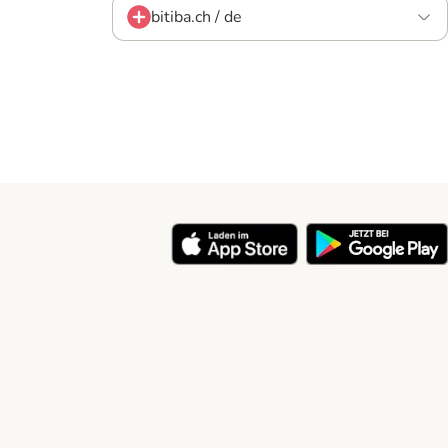
bitiba.ch / de