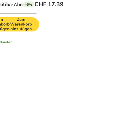
CHF 17.39
-5%
um
Zum
korb
Warenkorb
fügen
hinzufügen
dkosten