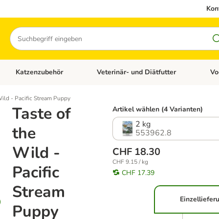
Kon
Suchen
Katzenzubehör
Veterinär- und Diätfutter
Vo
en: Hundezubehör
Kategorie-Menü öffnen: Katzenfutter
Kategorie-Menü öffnen: Katzenzubehör
Kateg
Wild - Pacific Stream Puppy
Taste of
Artikel wählen (4 Varianten)
2 kg
the
553962.8
Wild -
CHF 18.30
CHF 9.15 / kg
Pacific
CHF 17.39
Stream
Einzelliefer
Puppy