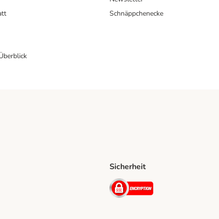
att
Schnäppchenecke
 Überblick
Sicherheit
Shipping Method
D Shipping Method
Security