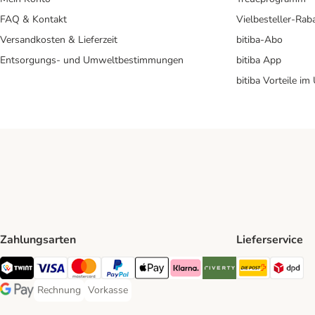
FAQ & Kontakt
Vielbesteller-Rab
Versandkosten & Lieferzeit
bitiba-Abo
Entsorgungs- und Umweltbestimmungen
bitiba App
bitiba Vorteile im
Zahlungsarten
Lieferservice
Die Post 
DP
TWINT Payment Method
Visa Payment Method
MasterCard Payment Method
PayPal Payment Method
Apple Pay Payment Method
Klarna Payment Method
Riverty Payment Method
Rechnung
Vorkasse
Rechnung Payment Method
Vorkasse Payment Method
Google Pay Payment Method