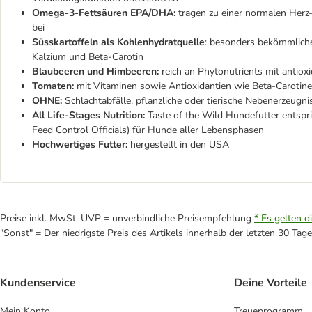
Omega-3-Fettsäuren EPA/DHA:
tragen zu einer normalen Herz-
bei
Süsskartoffeln als Kohlenhydratquelle
: besonders bekömmliche 
Kalzium und Beta-Carotin
Blaubeeren und Himbeeren:
reich an Phytonutrients mit antiox
Tomaten:
mit Vitaminen sowie Antioxidantien wie Beta-Carotin
OHNE:
Schlachtabfälle, pflanzliche oder tierische Nebenerzeugn
All Life-Stages Nutrition:
Taste of the Wild Hundefutter entspr
Feed Control Officials) für Hunde aller Lebensphasen
Hochwertiges Futter:
hergestellt in den USA
Preise inkl. MwSt. UVP = unverbindliche Preisempfehlung
* Es gelten d
"Sonst" = Der niedrigste Preis des Artikels innerhalb der letzten 30 Tage
Kundenservice
Deine Vorteile
Mein Konto
Treueprogramm