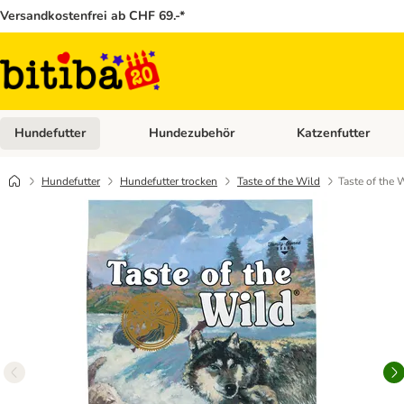
Versandkostenfrei ab CHF 69.-*
Hundefutter
Hundezubehör
Katzenfutter
Kategorie-Menü öffnen: Hundefutter
Kategorie-Menü öffn
Hundefutter
Hundefutter trocken
Taste of the Wild
Taste of the 