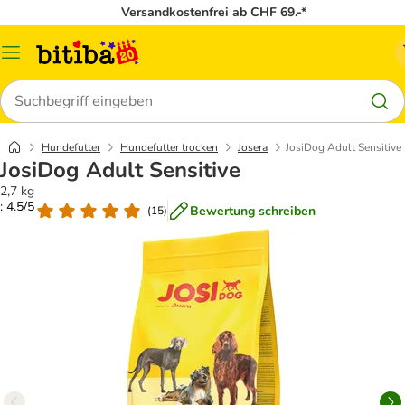
Versandkostenfrei ab CHF 69.-*
Menü
Suchen
Hundefutter
Hundefutter trocken
Josera
JosiDog Adult Sensitive
JosiDog Adult Sensitive
2,7 kg
: 4.5/5
Bewertung schreiben
(
15
)