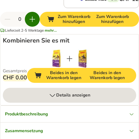
Zum Warenkorb
Zum Warenkorb
hinzufügen
hinzufügen
Lieferzeit 2-5 Werktage
mehr...
Kombinieren Sie es mit
Gesamtpreis
Beides in den
Beides in den
CHF 0.00
Warenkorb legen
Warenkorb legen
Details anzeigen
Produktbeschreibung
Zusammensetzung