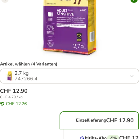
Artikel wählen (4 Varianten)
2,7 kg
747266.4
CHF 12.90
CHF 4.78 / kg
CHF 12.26
CHF 12.90
Einzellieferung
CHF 12
-5%